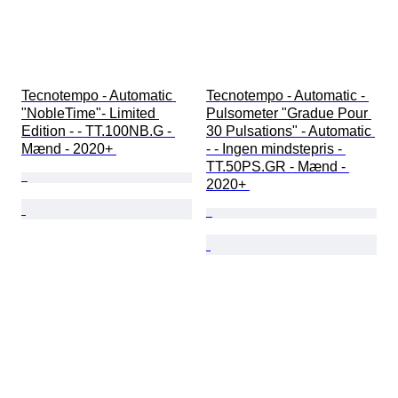
Tecnotempo - Automatic 
Tecnotempo - Automatic - 
"NobleTime"- Limited 
Pulsometer "Gradue Pour 
Edition - - TT.100NB.G - 
30 Pulsations" - Automatic 
Mænd - 2020+ 
- - Ingen mindstepris - 
TT.50PS.GR - Mænd - 
2020+ 