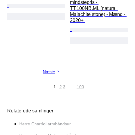
mindstepris - 
TT.100NB.ML (natural 
Malachite stone) - Mænd - 
2020+ 
Næste
1
2
3
…
100
Relaterede samlinger
Herre Charriol armbåndsur