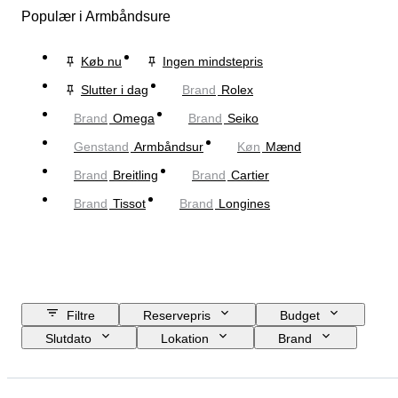
Populær i Armbåndsure
Køb nu
Ingen mindstepris
Slutter i dag
Brand
Rolex
Brand
Omega
Brand
Seiko
Genstand
Armbåndsur
Køn
Mænd
Brand
Breitling
Brand
Cartier
Brand
Tissot
Brand
Longines
Filtre
Reservepris
Budget
Slutdato
Lokation
Brand
Urkassens diameter
Urremmens længde
Genstand