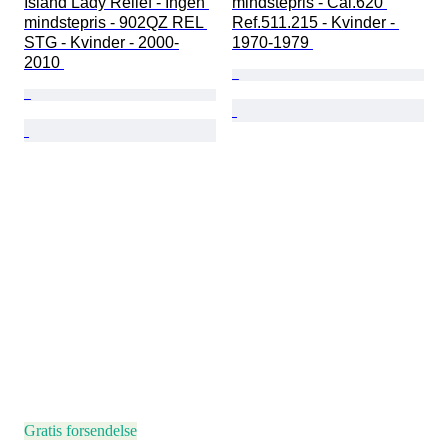
Island Lady Relief - Ingen 
mindstepris - Cal.620 
mindstepris - 902QZ REL 
Ref.511.215 - Kvinder - 
STG - Kvinder - 2000-
1970-1979 
2010 
Gratis forsendelse