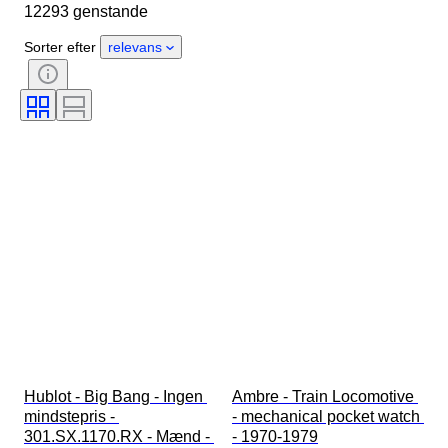
12293 genstande
Oprindelsesland
Materiale
Køn
Tilstand
Periode
Sorter efter
relevans
Certificering
Emne
Udgave
Sprog
Farve
Urværk
Urremmens materiale
Æra
Kraftreserve
Slående
Original/ kopi
Automobilia type
Model
Hublot - Big Bang - Ingen 
Ambre - Train Locomotive 
mindstepris - 
- mechanical pocket watch 
301.SX.1170.RX - Mænd - 
- 1970-1979