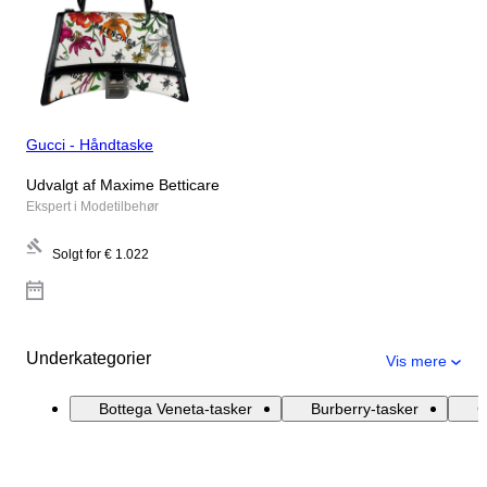
Gucci - Håndtaske
Udvalgt af Maxime Betticare
Ekspert i Modetilbehør
Solgt for
€ 1.022
Underkategorier
Vis mere
Bottega Veneta-tasker
Burberry-tasker
C