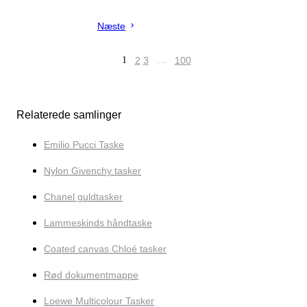
Næste
1
2
3
…
100
Relaterede samlinger
Emilio Pucci Taske
Nylon Givenchy tasker
Chanel guldtasker
Lammeskinds håndtaske
Coated canvas Chloé tasker
Rød dokumentmappe
Loewe Multicolour Tasker