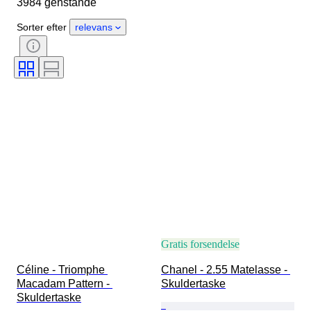
3984 genstande
Materiale
Køn
Tilstand
Certificering
Farve
Sorter efter
relevans
Tilbehør inkluderet
Mønster
Æra
Størrelse på genstand
Model
Skostørrelse
Gratis forsendelse
Céline - Triomphe 
Chanel - 2.55 Matelasse - 
Macadam Pattern - 
Skuldertaske
Skuldertaske