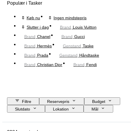
Populær i Tasker
Køb nu
Ingen mindstepris
Slutter i dag
Brand
Louis Vuitton
Brand
Chanel
Brand
Gucci
Brand
Hermès
Genstand
Taske
Brand
Prada
Genstand
Håndtaske
Brand
Christian Dior
Brand
Fendi
Filtre
Reservepris
Budget
Slutdato
Lokation
Mål
Brand
Tøjstørrelse
Genstand
Oprindelsesland