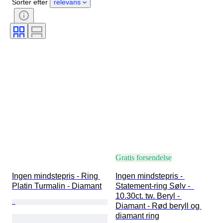
Sorter efter
relevans
Farvekategori
Præcis farve
Størrelse på genstand
Diamanttype
Ædelstensgennemsigtighed
Behandling
Perleglans
Æra
Fancy farveintensitet
Fancy farveovertone
Gratis forsendelse
Ingen mindstepris - Ring 
Ingen mindstepris - 
Platin Turmalin - Diamant
Statement-ring Sølv -  
10.30ct. tw. Beryl - 
Diamant - Rød beryll og 
diamant ring