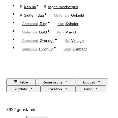
Køb nu
Ingen mindstepris
Slutter i dag
Materiale
Gulguld
Genstand
Ring
Køn
Kvinder
Materiale
Guld
Køn
Mænd
Genstand
Øreringe
Stil
Vintage
Materiale
Hvidguld
Sten
Diamant
Filtre
Reservepris
Budget
Slutdato
Lokation
Brand
Genstand
Oprindelsesland
Materiale
Køn
Tilstand
8922 genstande
Sten
Certificering
Finhed
Stil
Snit
Klarhed