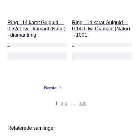
Ring - 14 karat Gulguld -  
Ring - 14 karat Gulguld -  
0.52ct. tw. Diamant (Natur) 
0.14ct. tw. Diamant (Natur) 
- diamantring
 - 1001
Næste
1
2
3
…
100
Relaterede samlinger