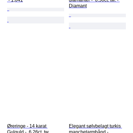
Diamant
Øreringe - 14 karat 
Elegant sølvbelagt turkis 
Gulguld -  6.26ct. tw. 
manchetarmbånd - 