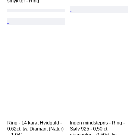
smykker - Ring
Ring - 14 karat Hvidguld -  
Ingen mindstepris - Ring - 
0.62ct. tw. Diamant (Natur) 
Sølv 925 - 0,50 ct 
 - 1,041
diamanter -  0.50ct. tw. - 