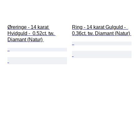
Øreringe - 14 karat 
Ring - 14 karat Gulguld -  
Hvidguld -  0.52ct. tw. 
0.36ct. tw. Diamant (Natur) 
Diamant (Natur) 