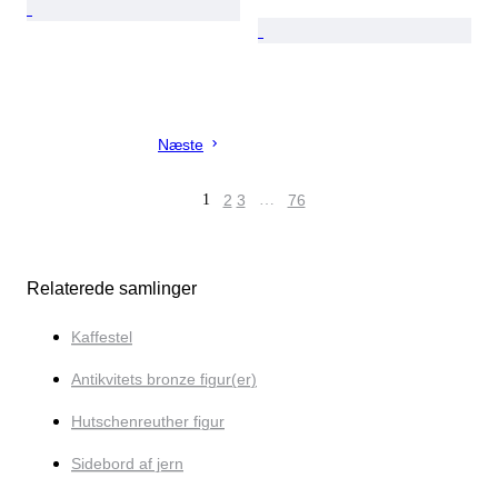
Næste
1
2
3
…
76
Relaterede samlinger
Kaffestel
Antikvitets bronze figur(er)
Hutschenreuther figur
Sidebord af jern