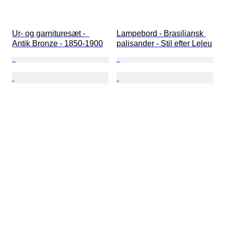
Ur- og garnituresæt -  
Lampebord - Brasiliansk 
Antik Bronze - 1850-1900
palisander - Stil efter Leleu