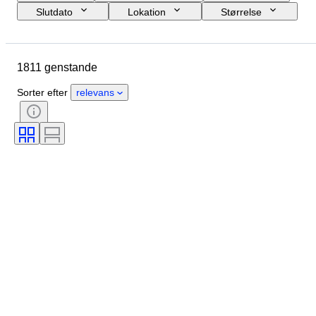
Slutdato
Lokation
Størrelse
Mål
Brand
Genstand
Oprindelsesland
Materiale
1811 genstande
Køn
Tilstand
Periode
Certificering
Emne
Stil
Sorter efter
relevans
Signatur
Farve
Urværk
Kraftreserve
Slående
Urtype
Æra
Urkassens diameter
Original/ kopi
Skaber
Proveniens