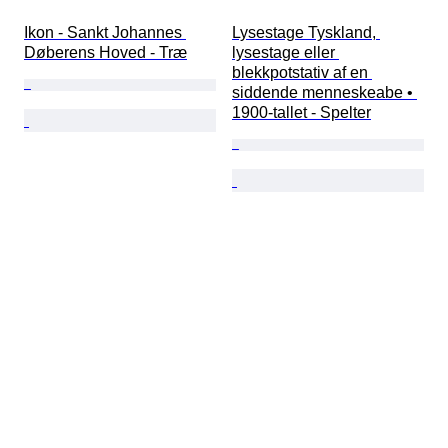
Ikon - Sankt Johannes 
Lysestage Tyskland, 
Døberens Hoved - Træ
lysestage eller 
blekkpotstativ af en 
siddende menneskeabe • 
1900-tallet - Spelter