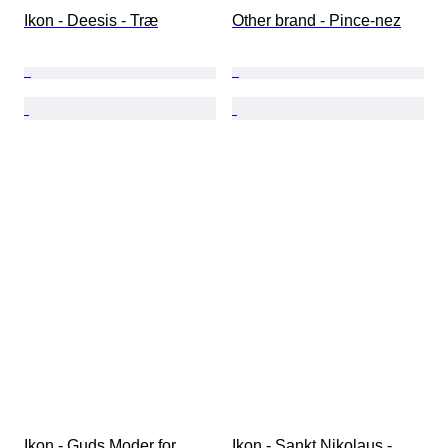
Ikon - Deesis - Træ
Other brand - Pince-nez
Ikon - Guds Moder for 
Ikon - Sankt Nikolaus - 