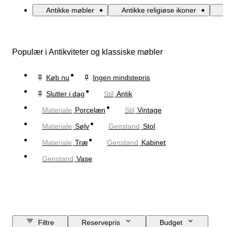
Antikke møbler
Antikke religiøse ikoner
A
Populær i Antikviteter og klassiske møbler
Køb nu
Ingen mindstepris
Slutter i dag
Stil
Antik
Materiale
Porcelæn
Stil
Vintage
Materiale
Sølv
Genstand
Stol
Materiale
Træ
Genstand
Kabinet
Genstand
Vase
Filtre
Reservepris
Budget