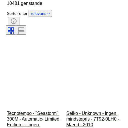
10481 genstande
Oprindelsesland
Materiale
Køn
Tilstand
Periode
Sorter efter
relevans
Certificering
Emne
Udgave
Sprog
Farve
Urværk
Urremmens materiale
Æra
Kraftreserve
Slående
Original/ kopi
Automobilia type
Model
Tecnotempo - "Seastorm" 
Seiko - Unknown - Ingen 
300M - Automatic- Limited 
mindstepris - 7T92-0LH0 - 
Edition - - Ingen 
Mænd - 2010