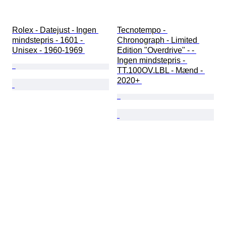
Rolex - Datejust - Ingen 
Tecnotempo - 
mindstepris - 1601 - 
Chronograph - Limited 
Unisex - 1960-1969 
Edition "Overdrive" - - 
Ingen mindstepris - 
TT.100OV.LBL - Mænd - 
2020+ 