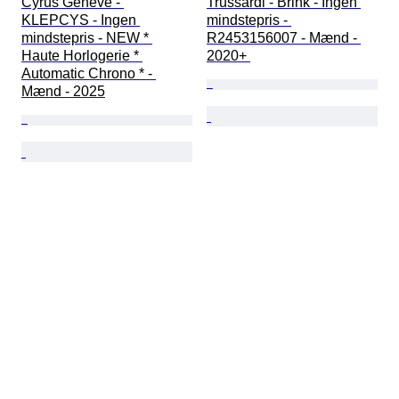
Cyrus Geneve - 
Trussardi - Brink - Ingen 
KLEPCYS - Ingen 
mindstepris - 
mindstepris - NEW * 
R2453156007 - Mænd - 
Haute Horlogerie * 
2020+ 
Automatic Chrono * - 
Mænd - 2025