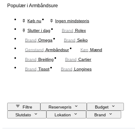
Populær i Armbåndsure
Køb nu
Ingen mindstepris
Slutter i dag
Brand
Rolex
Brand
Omega
Brand
Seiko
Genstand
Armbåndsur
Køn
Mænd
Brand
Breitling
Brand
Cartier
Brand
Tissot
Brand
Longines
Filtre
Reservepris
Budget
Slutdato
Lokation
Brand
Urkassens diameter
Urremmens længde
Genstand