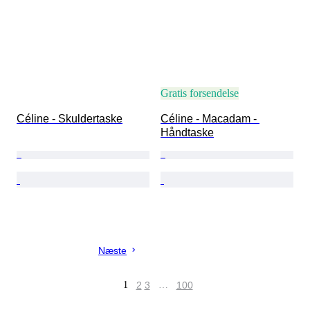
Gratis forsendelse
Céline - Skuldertaske
Céline - Macadam - 
Håndtaske
Næste
1
2
3
…
100