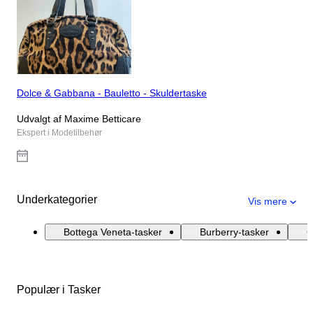
Dolce & Gabbana - Bauletto - Skuldertaske
Udvalgt af Maxime Betticare
Ekspert i Modetilbehør
Underkategorier
Vis mere
Bottega Veneta-tasker
Burberry-tasker
C
Populær i Tasker