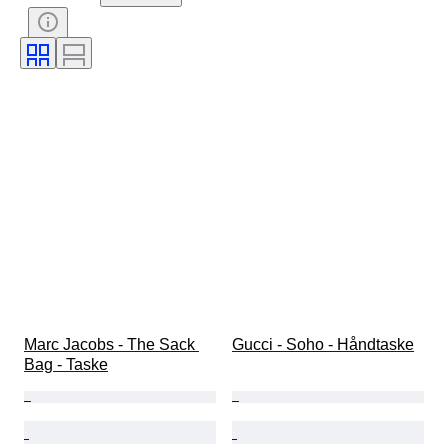
Tilbehør inkluderet
Mønster
Størrelse på genstand
Æra
Model
Skostørrelse
Marc Jacobs - The Sack 
Gucci - Soho - Håndtaske
Bag - Taske