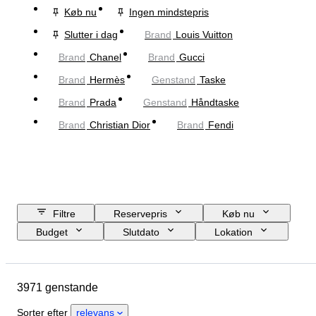
Køb nu
Ingen mindstepris
Slutter i dag
Brand
Louis Vuitton
Brand
Chanel
Brand
Gucci
Brand
Hermès
Genstand
Taske
Brand
Prada
Genstand
Håndtaske
Brand
Christian Dior
Brand
Fendi
Filtre
Reservepris
Køb nu
Budget
Slutdato
Lokation
Mål
Brand
Tøjstørrelse
Genstand
Oprindelsesland
3971 genstande
Materiale
Køn
Tilstand
Certificering
Farve
Sorter efter
relevans