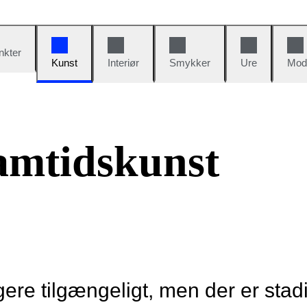
nkter
Kunst
Interiør
Smykker
Ure
Mod
amtidskunst
re tilgængeligt, men der er stad