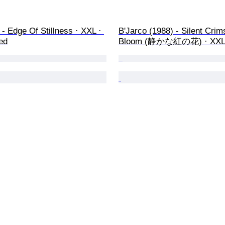
 - Edge Of Stillness · XXL · 
B'Jarco (1988) - Silent Crim
ed
Bloom (静かな紅の花) · XX