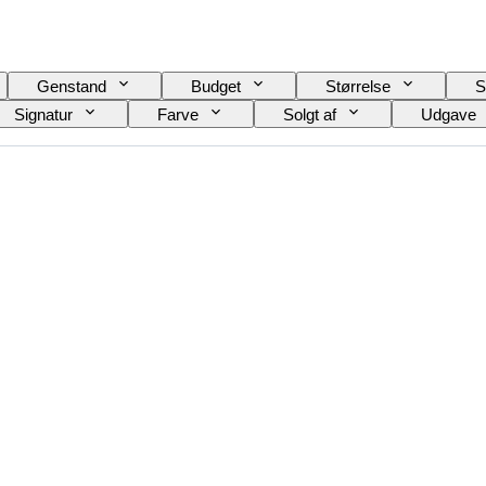
Genstand
Budget
Størrelse
St
Signatur
Farve
Solgt af
Udgave