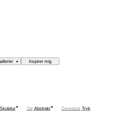
allerier
Inspirer mig
Skulptur
Stil
Abstrakt
Genstand
Tryk