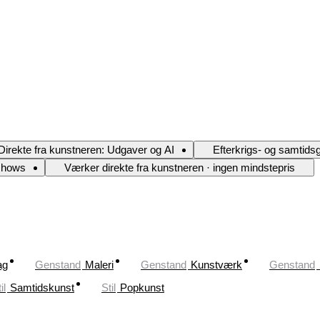
Direkte fra kunstneren: Udgaver og AI
Efterkrigs- og samtidsg
shows
Værker direkte fra kunstneren · ingen mindstepris
ag
Genstand
Maleri
Genstand
Kunstværk
Genstand
il
Samtidskunst
Stil
Popkunst