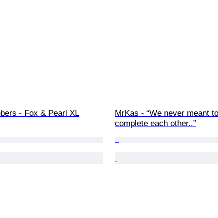
bers - Fox & Pearl XL
MrKas - “We never meant to
complete each other..”