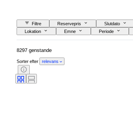
Filtre
Reservepris
Slutdato
Lokation
Emne
Periode
8297 genstande
Sorter efter
relevans