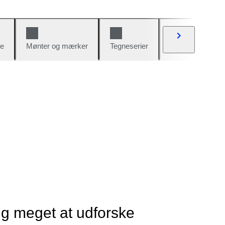
e
Mønter og mærker
Tegneserier
Biler og cykler
ig meget at udforske