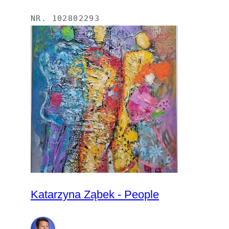
NR.
102802293
Katarzyna Ząbek - People