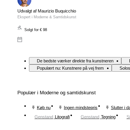
Udvalgt af Maurizio Buquicchio
Ekspert i Moderne & Samtidskunst
Solgt for
€ 98
De bedste værker direkte fra kunstneren
Populært nu: Kunstnere på vej frem
Solo
Populær i Moderne og samtidskunst
Køb nu
Ingen mindstepris
Slutter i d
Genstand
Litografi
Genstand
Tegning
St