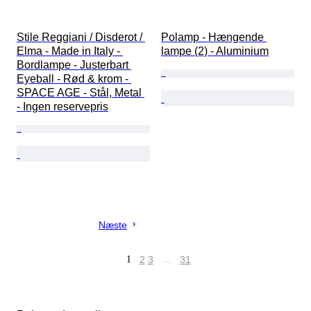
Stile Reggiani / Disderot / 
Polamp - Hængende 
Elma - Made in Italy - 
lampe (2) - Aluminium
Bordlampe - Justerbart 
Eyeball - Rød & krom - 
SPACE AGE - Stål, Metal 
- Ingen reservepris
Næste
1
2
3
…
31