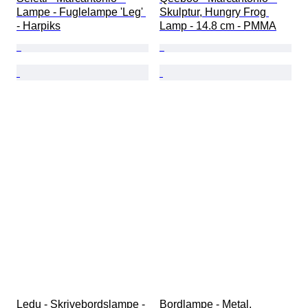
Lampe - Fuglelampe 'Leg' 
Skulptur, Hungry Frog 
- Harpiks
Lamp - 14.8 cm - PMMA
Ledu - Skrivebordslampe - 
Bordlampe - Metal, 