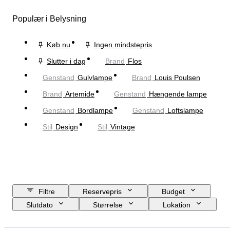
Populær i Belysning
Køb nu
Ingen mindstepris
Slutter i dag
Brand
Flos
Genstand
Gulvlampe
Brand
Louis Poulsen
Brand
Artemide
Genstand
Hængende lampe
Genstand
Bordlampe
Genstand
Loftslampe
Stil
Design
Stil
Vintage
Filtre
Reservepris
Budget
Slutdato
Størrelse
Lokation
Mål
Brand
Genstand