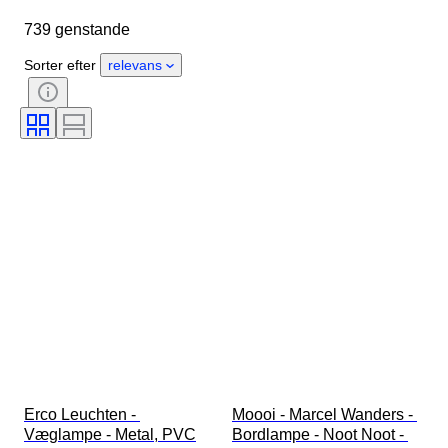
Oprindelsesland
Materiale
739 genstande
Tilstand
Periode
Stil
Signatur
Farve
Æra
Sorter efter
relevans
Solgt af
Skaber
Model
Erco Leuchten - 
Moooi - Marcel Wanders - 
Væglampe - Metal, PVC
Bordlampe - Noot Noot - 