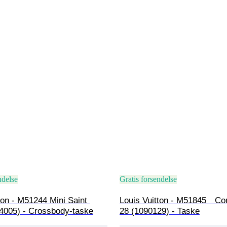
ndelse
Gratis forsendelse
ton - M51244 Mini Saint 
Louis Vuitton - M51845　Co
4005) - Crossbody-taske
28 (1090129) - Taske