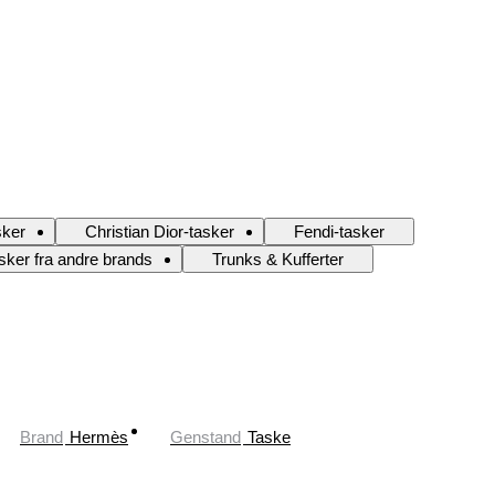
sker
Christian Dior-tasker
Fendi-tasker
sker fra andre brands
Trunks & Kufferter
Brand
Hermès
Genstand
Taske