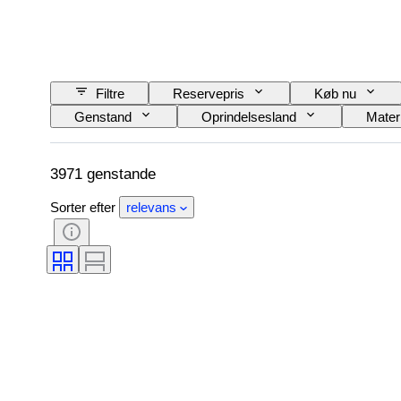
Filtre
Reservepris
Køb nu
Genstand
Oprindelsesland
Mater
Mønster
Størrelse på genstand
Æ
3971 genstande
Sorter efter
relevans