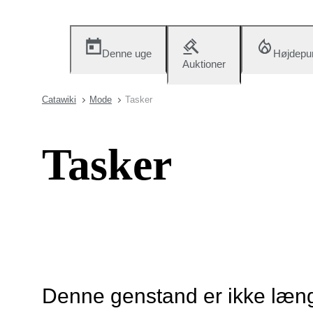
Denne uge
Højdepu
Auktioner
Catawiki
Mode
Tasker
Tasker
Denne genstand er ikke længe