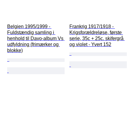
Belgien 1995/1999 - 
Frankrig 1917/1918 - 
Fuldstændig samling i 
Krigsforældreløse, første 
henhold til Davo-album Vs 
serie, 35c + 25c. skifergrå 
udfyldning (frimærker og 
og violet - Yvert 152
blokke)