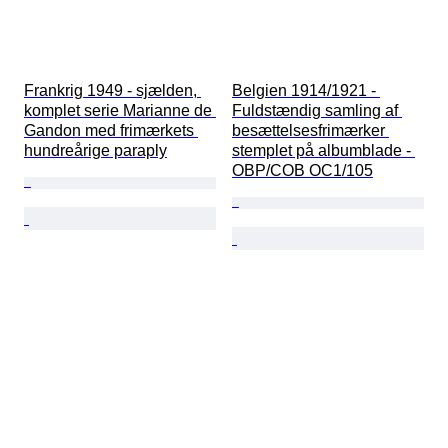
Frankrig 1949 - sjælden, 
Belgien 1914/1921 - 
komplet serie Marianne de 
Fuldstændig samling af 
Gandon med frimærkets 
besættelsesfrimærker 
hundreårige paraply
stemplet på albumblade - 
OBP/COB OC1/105