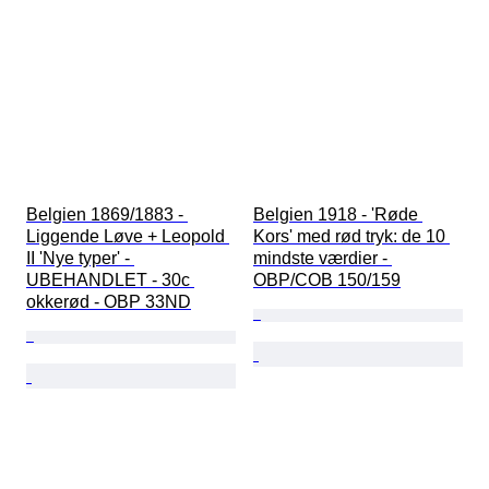
Belgien 1869/1883 - 
Belgien 1918 - 'Røde 
Liggende Løve + Leopold 
Kors' med rød tryk: de 10 
II 'Nye typer' - 
mindste værdier - 
UBEHANDLET - 30c 
OBP/COB 150/159
okkerød - OBP 33ND