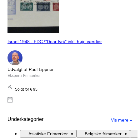
Israel 1948 - FDC \"Doar Ivri\" inkl. høje værdier
Udvalgt af Paul Lippner
Ekspert i Frimærker
Solgt for
€ 95
Underkategorier
Vis mere
Asiatiske Frimærker
Belgiske frimærker