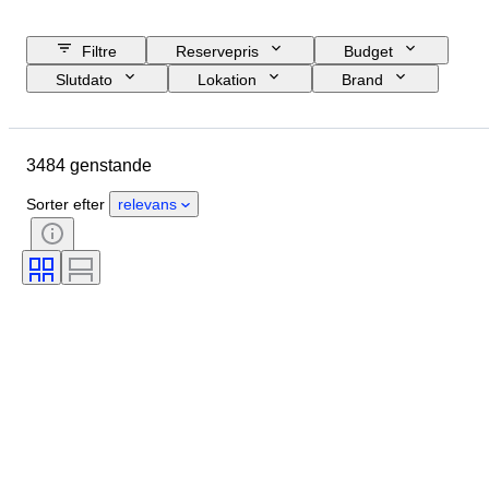
Filtre
Reservepris
Budget
Slutdato
Lokation
Brand
Genstand
Oprindelsesland
Materiale
Køn
Tilstand
3484 genstande
Periode
Certificering
Emne
Stil
Teknik
Signatur
Sorter efter
relevans
Bind
Udgave
Sprog
Farve
Solgt af
Kunstner
Tilskrivning
Æra