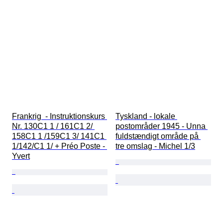
Frankrig  - Instruktionskurs 
Tyskland - lokale 
Nr. 130C1 1 / 161C1 2/ 
postområder 1945 - Unna 
158C1 1 /159C1 3/ 141C1 
fuldstændigt område på 
1/142/C1 1/ + Préo Poste - 
tre omslag - Michel 1/3
Yvert