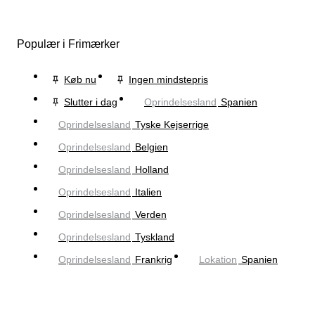
Populær i Frimærker
Køb nu
Ingen mindstepris
Slutter i dag
Oprindelsesland
Spanien
Oprindelsesland
Tyske Kejserrige
Oprindelsesland
Belgien
Oprindelsesland
Holland
Oprindelsesland
Italien
Oprindelsesland
Verden
Oprindelsesland
Tyskland
Oprindelsesland
Frankrig
Lokation
Spanien