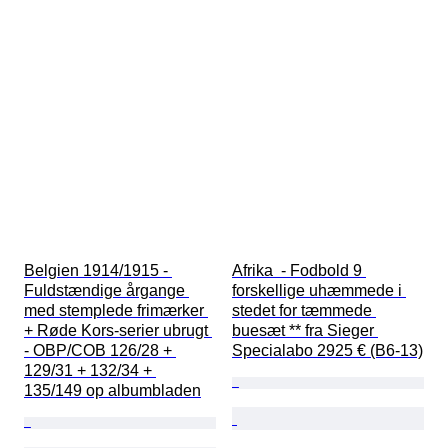
Belgien 1914/1915 - 
Afrika  - Fodbold 9 
Fuldstændige årgange 
forskellige uhæmmede i 
med stemplede frimærker 
stedet for tæmmede 
+ Røde Kors-serier ubrugt 
buesæt ** fra Sieger 
- OBP/COB 126/28 + 
Specialabo 2925 € (B6-13)
129/31 + 132/34 + 
135/149 op albumbladen