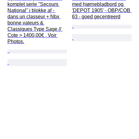
komplet serie "Secours 
med hjørnebladbord og 
National" i blokke af - 
'DEPOT 1905' - OBP/COB 
dans un classeur + Nbx 
63 - goed gecentreerd
bonne valeurs & 
Classiques Type Sage // 
Cote > 1400,00€ , Voir 
Photos.