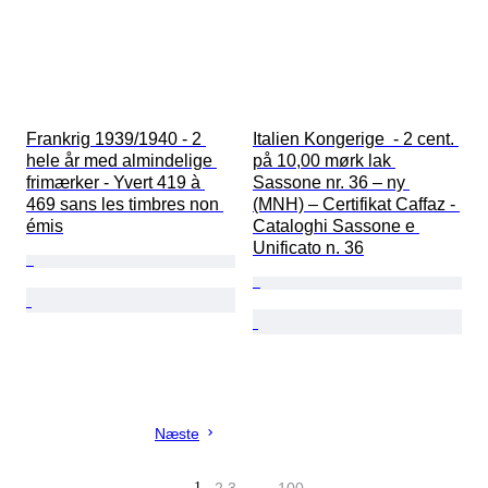
Frankrig 1939/1940 - 2 
Italien Kongerige  - 2 cent. 
hele år med almindelige 
på 10,00 mørk lak 
frimærker - Yvert 419 à 
Sassone nr. 36 – ny 
469 sans les timbres non 
(MNH) – Certifikat Caffaz - 
émis
Cataloghi Sassone e 
Unificato n. 36
Næste
1
…