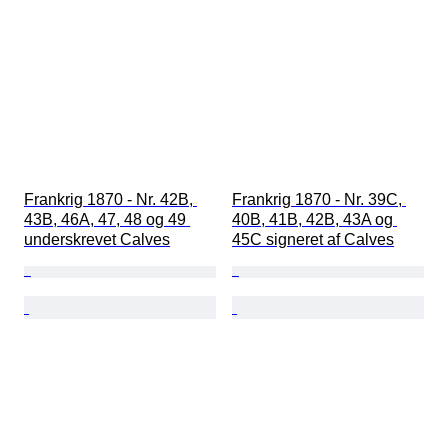
Frankrig 1870 - Nr. 42B, 
Frankrig 1870 - Nr. 39C, 
43B, 46A, 47, 48 og 49 
40B, 41B, 42B, 43A og 
underskrevet Calves
45C signeret af Calves