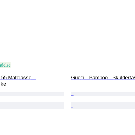
ndelse
.55 Matelasse - 
Gucci - Bamboo - Skulderta
ske