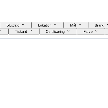
Slutdato
Lokation
Mål
Brand
Tilstand
Certificering
Farve
l
Skostørrelse