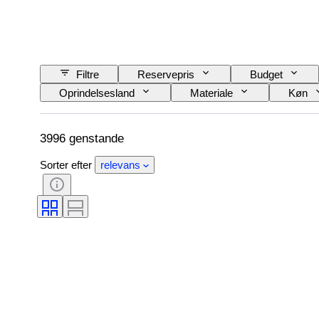
Filtre
Reservepris
Budget
Oprindelsesland
Materiale
Køn
Æra
Størrelse på genstand
Mode
3996 genstande
Sorter efter
relevans