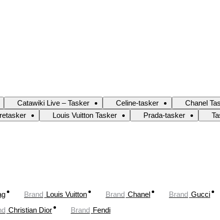
Catawiki Live – Tasker
Celine-tasker
Chanel Ta
retasker
Louis Vuitton Tasker
Prada-tasker
Ta
ag
Brand
Louis Vuitton
Brand
Chanel
Brand
Gucci
nd
Christian Dior
Brand
Fendi