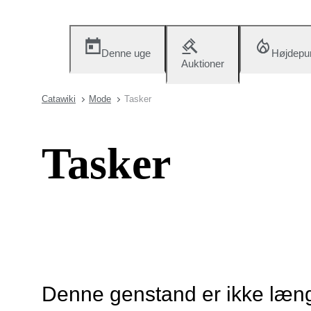
Denne uge
Højdepu
Auktioner
Catawiki
Mode
Tasker
Tasker
Denne genstand er ikke længe