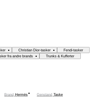
sker
Christian Dior-tasker
Fendi-tasker
sker fra andre brands
Trunks & Kufferter
Brand
Hermès
Genstand
Taske