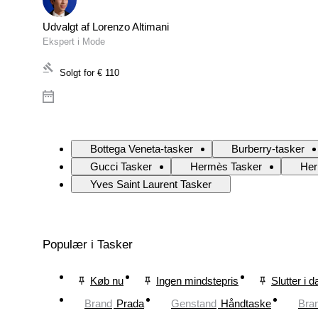
Udvalgt af Lorenzo Altimani
Ekspert i Mode
Solgt for
€ 110
Bottega Veneta-tasker
Burberry-tasker
Gucci Tasker
Hermès Tasker
Her
Yves Saint Laurent Tasker
Populær i Tasker
Køb nu
Ingen mindstepris
Slutter i d
Brand
Prada
Genstand
Håndtaske
Bra