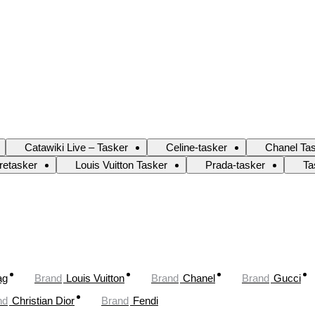
Catawiki Live – Tasker
Celine-tasker
Chanel Ta
retasker
Louis Vuitton Tasker
Prada-tasker
Ta
ag
Brand
Louis Vuitton
Brand
Chanel
Brand
Gucci
nd
Christian Dior
Brand
Fendi