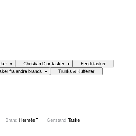
sker
Christian Dior-tasker
Fendi-tasker
sker fra andre brands
Trunks & Kufferter
Brand
Hermès
Genstand
Taske