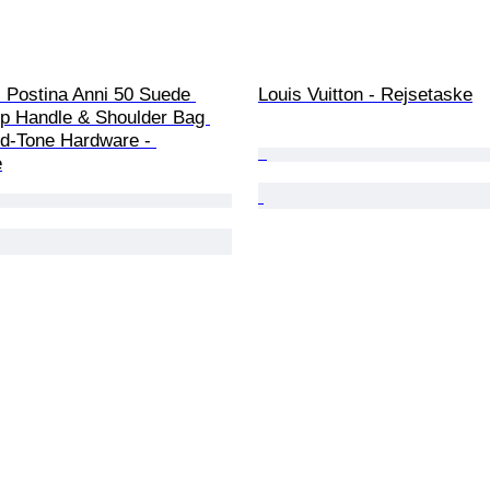
- Postina Anni 50 Suede 
Louis Vuitton - Rejsetaske
op Handle & Shoulder Bag 
d-Tone Hardware - 
e