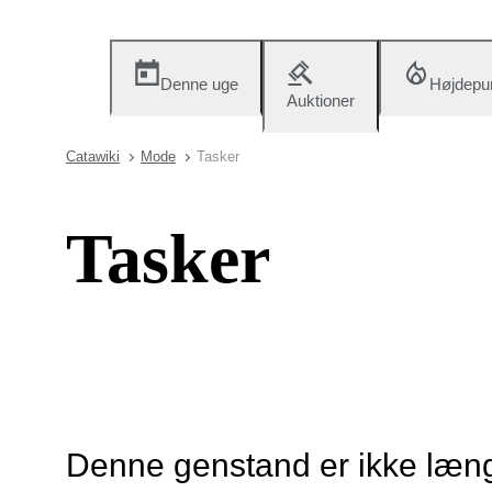
Denne uge
Højdepu
Auktioner
Catawiki
Mode
Tasker
Tasker
Denne genstand er ikke længe