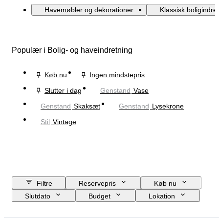
Havemøbler og dekorationer
Klassisk boligindre
Populær i Bolig- og haveindretning
Køb nu
Ingen mindstepris
Slutter i dag
Genstand
Vase
Genstand
Skaksæt
Genstand
Lysekrone
Stil
Vintage
Filtre
Reservepris
Køb nu
Slutdato
Budget
Lokation
Størrelse
Mål
Brand