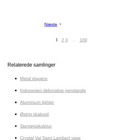
Næste
1
2
3
…
100
Relaterede samlinger
Metal étagère
Indonesien dekorative genstande
Aluminium lighter
Østrig skakspil
Stentøjsskulptur
Crystal Val Saint Lambert vase