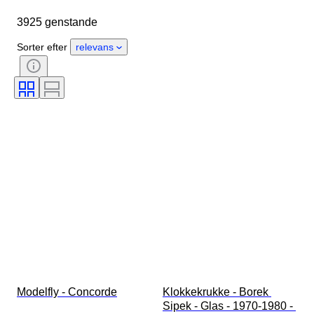
Genstand
Oprindelsesland
3925 genstande
Materiale
Køn
Tilstand
Periode
Sten
Certificering
Sorter efter
relevans
Stil
Teknik
Signatur
Farve
Urværk
Vokse stil
Solgt af
Kraftreserve
Original/ kopi
Slående
Æra
Eksemplar
Modelfly - Concorde
Klokkekrukke - Borek 
Sipek - Glas - 1970-1980 - 