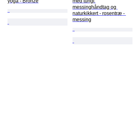
yoga - Bronze
med tungt 
messinghåndtag og 
naturkikkert - rosentræ - 
messing