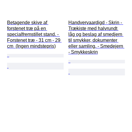
Betagende skive af 
Handvervaardigd - Skrin - 
forstenet træ på en 
Trækiste med halvrundt 
specialfremstillet stand. - 
låg og beslag af smedjern 
Forstenet træ - 31 cm - 29 
til smykker, dokumenter 
cm  (Ingen mindstepris)
eller samling. - Smedejern 
- Smykkeskrin