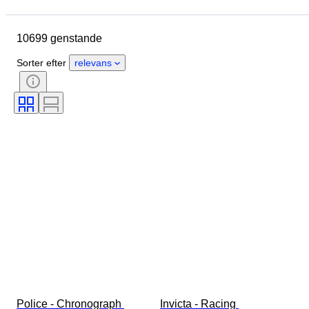
Urkassens diameter
Urremmens længde
Genstand
10699 genstande
Oprindelsesland
Materiale
Køn
Tilstand
Periode
Sorter efter
relevans
Certificering
Emne
Udgave
Sprog
Farve
Urværk
Urremmens materiale
Æra
Kraftreserve
Slående
Original/ kopi
Automobilia type
Model
Police - Chronograph 
Invicta - Racing 