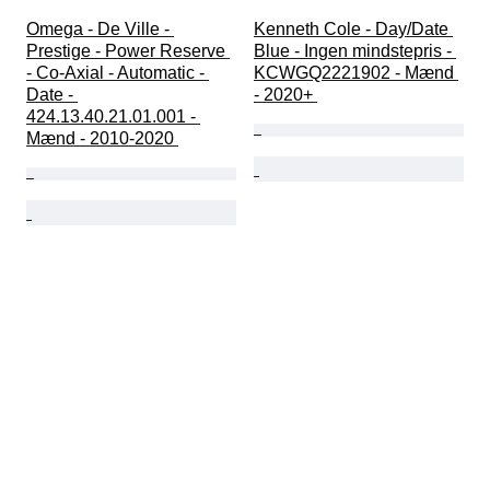
Omega - De Ville - 
Kenneth Cole - Day/Date 
Prestige - Power Reserve 
Blue - Ingen mindstepris - 
- Co-Axial - Automatic - 
KCWGQ2221902 - Mænd 
Date - 
- 2020+ 
424.13.40.21.01.001 - 
Mænd - 2010-2020 