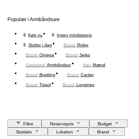
Populær i Armbåndsure
Køb nu
Ingen mindstepris
Slutter i dag
Brand
Rolex
Brand
Omega
Brand
Seiko
Genstand
Armbåndsur
Køn
Mænd
Brand
Breitling
Brand
Cartier
Brand
Tissot
Brand
Longines
Filtre
Reservepris
Budget
Slutdato
Lokation
Brand