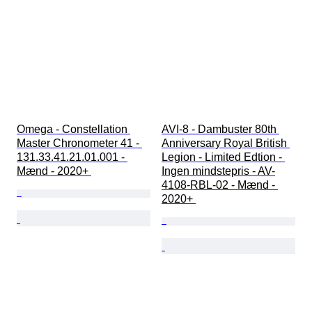
Omega - Constellation 
AVI-8 - Dambuster 80th 
Master Chronometer 41 - 
Anniversary Royal British 
131.33.41.21.01.001 - 
Legion - Limited Edtion - 
Mænd - 2020+ 
Ingen mindstepris - AV-
4108-RBL-02 - Mænd - 
2020+ 