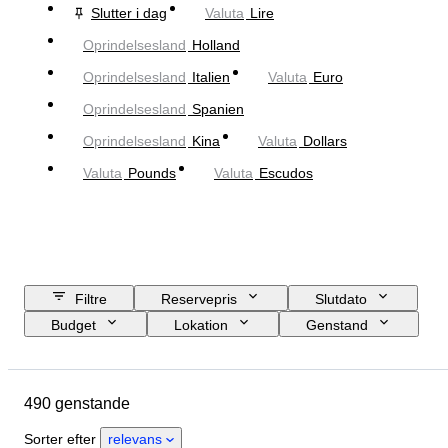
Slutter i dag
Valuta
Lire
Oprindelsesland
Holland
Oprindelsesland
Italien
Valuta
Euro
Oprindelsesland
Spanien
Oprindelsesland
Kina
Valuta
Dollars
Valuta
Pounds
Valuta
Escudos
Filtre
Reservepris
Slutdato
Budget
Lokation
Genstand
Oprindelsesland
Tilstand
Certificering
Emne
Valuta
490 genstande
Æra
Sorter efter
relevans