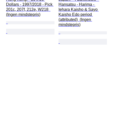
Dollars - 1997/2018 - Pick 
Hansatsu - Harima - 
201c, 207f, 212e, W218  
Iehara Kaisho & Sayo 
(Ingen mindstepris)
Kaisho Edo period 
(attributed)  (Ingen 
mindstepris)