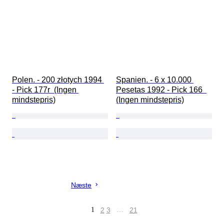
Polen. - 200 złotych 1994 
Spanien. - 6 x 10.000 
- Pick 177r  (Ingen 
Pesetas 1992 - Pick 166  
mindstepris)
(Ingen mindstepris)
Næste
1
2
3
…
21