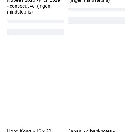
Rupees 2025 - Pick 131a 
 (Ingen mindstepris)
- consecutive  (Ingen 
mindstepris)
Hong Kong. - 16 x 20 
Japan. - 4 banknotes - 