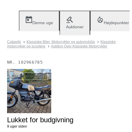
Denne uge
Højdepunkter
Auktioner
Catawiki
Klassiske Biler, Motorcykler og automobilia
Klassiske
motorcykler og scootere
Auktion Over Klassiske Motorcykler
NR.
102966785
Ikke længere tilgængelig
Lukket for budgivning
9 uger siden