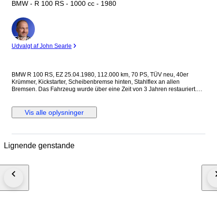
BMW - R 100 RS - 1000 cc - 1980
Ekspert
Udvalgt af John Searle
BMW R 100 RS, EZ 25.04.1980, 112.000 km, 70 PS, TÜV neu, 40er
Krümmer, Kickstarter, Scheibenbremse hinten, Stahlflex an allen
Bremsen. Das Fahrzeug wurde über eine Zeit von 3 Jahren restauriert.
Der Tank wurde saniert und neu lackiert, ebenfalls gab es eine
Teillackierung. Alles was motorentechnisch notwendig war wurde an
Motorenteilen ersetzt. Die Felgen wurden neu lackiert und bekamen
Vis alle oplysninger
Bridgestone-Reifen aufgezogen. Vor kurzem habe ich noch eine neue
Batterie und ein neues Zündschloß eingebaut und die Simmerringe der
Gabel ersetzt. Ebenfalls wurden die Vergaser komplett gereinigt und neu
bedüst. Dazu gibt es noch jede Menge Teile. Besichtigung und Probefahrt
Lignende genstande
jederzeit möglich – die BMW ist angemeldet. Die BMW kann sowohl
gefahren werden, als auch als Geldanlage oder Teil einer Sammlung
sein. Es ist eine Abholung erwünscht.