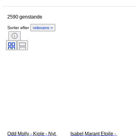
Slutdato
Lokation
Brand
Genstand
Oprindelsesland
2590 genstande
Materiale
Køn
Tilstand
Periode
Stil
Farve
Sorter efter
relevans
Tøjstørrelse
Størrelse på genstand
Æra
Mønster
Skjortekravestørrelse
Tilbehør inkluderet
Skostørrelse
Odd Molly - Kjole - Nyt 
Isabel Marant Etoile - 