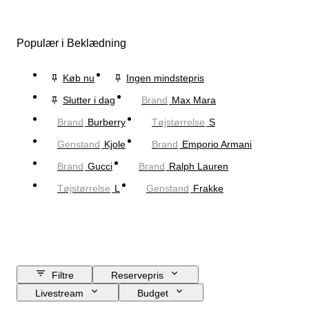
Populær i Beklædning
Køb nu
Ingen mindstepris
Slutter i dag
Brand
Max Mara
Brand
Burberry
Tøjstørrelse
S
Genstand
Kjole
Brand
Emporio Armani
Brand
Gucci
Brand
Ralph Lauren
Tøjstørrelse
L
Genstand
Frakke
Filtre
Reservepris
Livestream
Budget