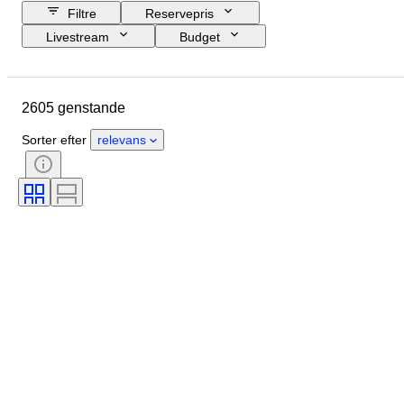
Filtre
Reservepris
Livestream
Budget
Slutdato
Lokation
Genstand
Oprindelsesland
2605 genstande
Materiale
Tilstand
Certificering
Emne
Signatur
Sorter efter
relevans
Valuta
Mønttype
Hersker/era
Æra
Kunstner