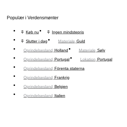
Populær i Verdensmønter
Køb nu
Ingen mindstepris
Slutter i dag
Materiale
Guld
Oprindelsesland
Holland
Materiale
Sølv
Oprindelsesland
Portugal
Lokation
Portugal
Oprindelsesland
Förenta staterna
Oprindelsesland
Frankrig
Oprindelsesland
Belgien
Oprindelsesland
Italien