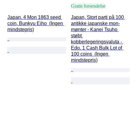
Gratis forsendelse
Japan. 4 Mon 1863 seed 
Japan, Stort parti på 100 
coin, Bunkyu Eiho  (Ingen 
antikke japanske mon-
mindstepris)
mønter - Kanei Tsuho 
støbt 
kobberlegeringsvaluta - 
Edo. 1 Cash Bulk Lot of 
100 coins  (Ingen 
mindstepris)