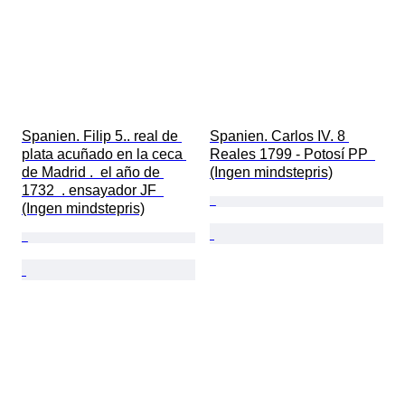
Spanien. Filip 5.. real de 
Spanien. Carlos IV. 8 
plata acuñado en la ceca 
Reales 1799 - Potosí PP  
de Madrid .  el año de 
(Ingen mindstepris)
1732  . ensayador JF  
(Ingen mindstepris)