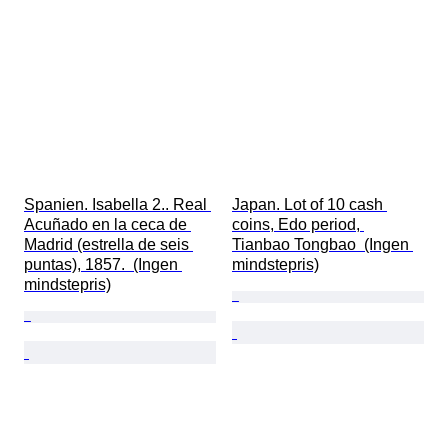
Spanien. Isabella 2.. Real 
Japan. Lot of 10 cash 
Acuñado en la ceca de 
coins, Edo period, 
Madrid (estrella de seis 
Tianbao Tongbao  (Ingen 
puntas), 1857.  (Ingen 
mindstepris)
mindstepris)