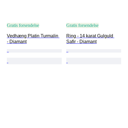
Gratis forsendelse
Gratis forsendelse
Vedhæng Platin Turmalin 
Ring - 14 karat Gulguld 
- Diamant
Safir - Diamant