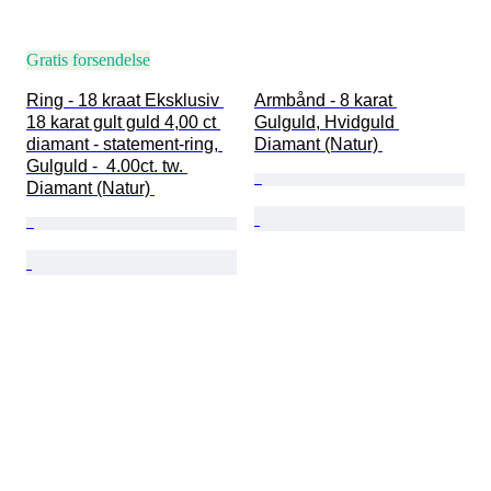
Gratis forsendelse
Ring - 18 kraat Eksklusiv 
Armbånd - 8 karat 
18 karat gult guld 4,00 ct 
Gulguld, Hvidguld 
diamant - statement-ring, 
Diamant (Natur) 
Gulguld -  4.00ct. tw. 
Diamant (Natur) 