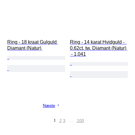
Ring - 18 kraat Gulguld 
Ring - 14 karat Hvidguld -  
Diamant (Natur) 
0.62ct. tw. Diamant (Natur) 
 - 1,041
Næste
1
2
3
…
100