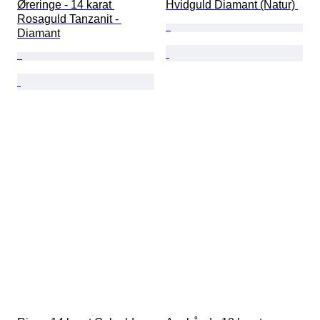
Øreringe - 14 karat 
Hvidguld Diamant (Natur) 
Rosaguld Tanzanit - 
Diamant