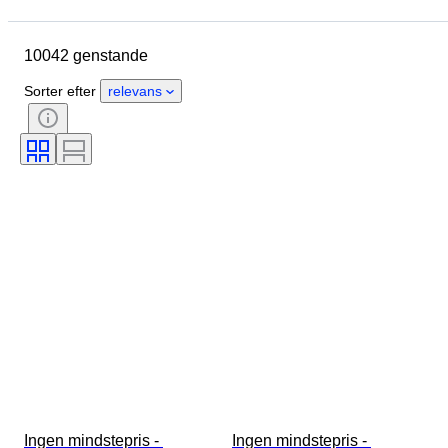
Genstand
Oprindelsesland
Materiale
Køn
Tilstand
10042 genstande
Sten
Certificering
Finhed
Stil
Snit
Klarhed
Sorter efter
relevans
Farvekategori
Præcis farve
Størrelse på genstand
Ædelstensgennemsigtighed
Behandling
Diamanttype
Perleglans
Æra
Fancy farveintensitet
Fancy farveovertone
Ingen mindstepris - 
Ingen mindstepris - 