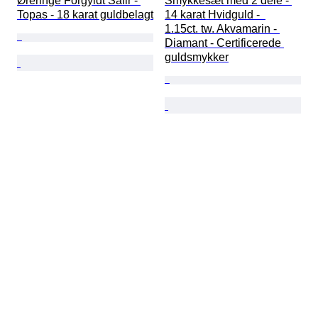
Øreringe Forgyldt Safir - 
Smykkesæt med 2 dele - 
Topas - 18 karat guldbelagt
14 karat Hvidguld -  
1.15ct. tw. Akvamarin - 
Diamant - Certificerede 
guldsmykker