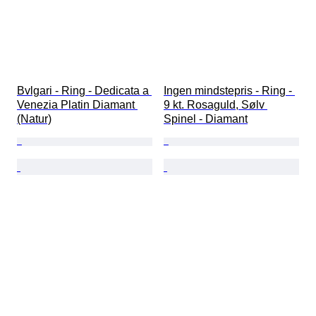
Bvlgari - Ring - Dedicata a 
Ingen mindstepris - Ring - 
Venezia Platin Diamant 
9 kt. Rosaguld, Sølv 
(Natur)
Spinel - Diamant