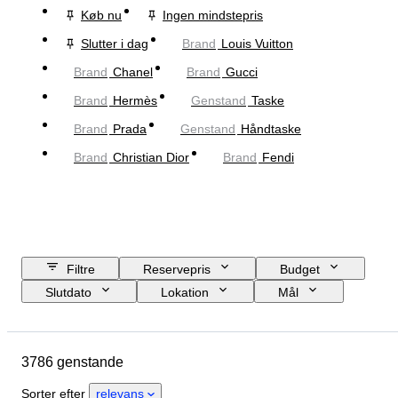
Køb nu
Ingen mindstepris
Slutter i dag
Brand
Louis Vuitton
Brand
Chanel
Brand
Gucci
Brand
Hermès
Genstand
Taske
Brand
Prada
Genstand
Håndtaske
Brand
Christian Dior
Brand
Fendi
Filtre
Reservepris
Budget
Slutdato
Lokation
Mål
Brand
Tøjstørrelse
Genstand
Oprindelsesland
3786 genstande
Materiale
Køn
Tilstand
Certificering
Farve
Sorter efter
relevans