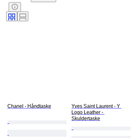
Tilbehør inkluderet
Mønster
Æra
Størrelse på genstand
Model
Skostørrelse
Chanel - Håndtaske
Yves Saint Laurent - Y 
Logo Leather - 
Skuldertaske