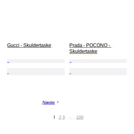
Gucci - Skuldertaske
Prada - POCONO - 
Skuldertaske
Næste
1
2
3
…
100