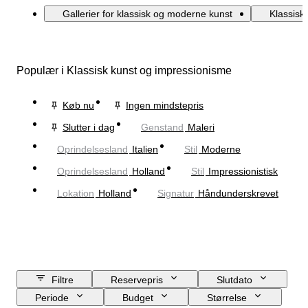
Gallerier for klassisk og moderne kunst
Klassisk
Populær i Klassisk kunst og impressionisme
Køb nu
Ingen mindstepris
Slutter i dag
Genstand
Maleri
Oprindelsesland
Italien
Stil
Moderne
Oprindelsesland
Holland
Stil
Impressionistisk
Lokation
Holland
Signatur
Håndunderskrevet
Filtre
Reservepris
Slutdato
Periode
Budget
Størrelse