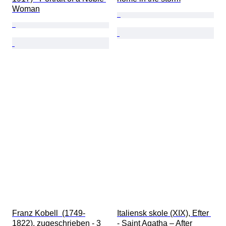
Woman
Franz Kobell  (1749-
Italiensk skole (XIX), Efter 
1822), zugeschrieben - 3 
- Saint Agatha – After 