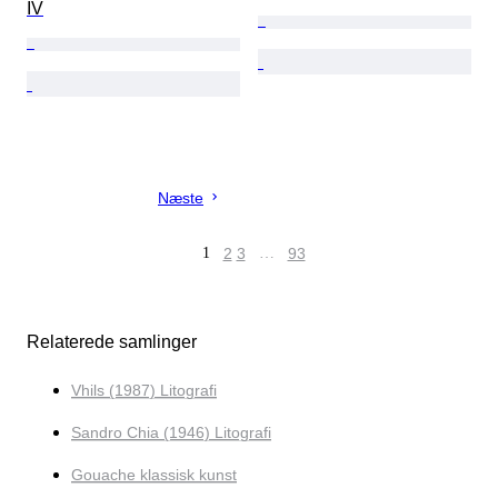
IV
Næste
1
2
3
…
93
Relaterede samlinger
Vhils (1987) Litografi
Sandro Chia (1946) Litografi
Gouache klassisk kunst