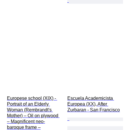
Europese school (XIX) - 
Escuela Academicista 
Portrait of an Elderly 
Europea (XX), After 
Woman (Rembrandt's 
Zurbaran - San Francisco
Mother) – Oil on plywood 
– Magnificent neo-
baroque frame –