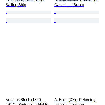
Europæisk skole (XX) - 
Scuola italiana (XIX-XX) - 
Sailing Ship
Canale nel Bosco
Andreas Bloch (1860-
A. Hulk  (XX) - Returning 
1917) - Portrait of a Noble 
home in the storm