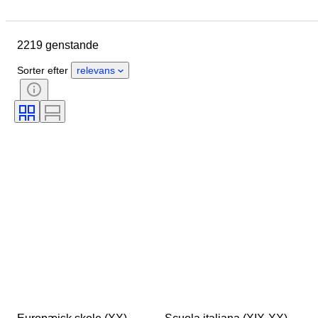
Oprindelsesland
Signatur
Lokation
Genstand
Stil
2219 genstande
Emne
Tilstand
Teknik
Kunstner
Sorter efter
relevans