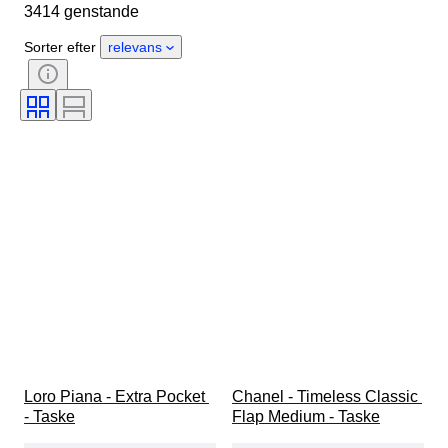
3414 genstande
Materiale
Køn
Tilstand
Certificering
Farve
Sorter efter
relevans
Tilbehør inkluderet
Mønster
Æra
Størrelse på genstand
Model
Skostørrelse
Loro Piana - Extra Pocket 
Chanel - Timeless Classic 
- Taske
Flap Medium - Taske