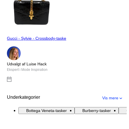
Gucci - Sylvie - Crossbody-taske
Udvalgt af Luise Hack
Ekspert i Mode Inspiration
Underkategorier
Vis mere
Bottega Veneta-tasker
Burberry-tasker
C