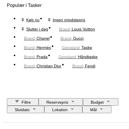
Populær i Tasker
Køb nu
Ingen mindstepris
Slutter i dag
Brand
Louis Vuitton
Brand
Chanel
Brand
Gucci
Brand
Hermès
Genstand
Taske
Brand
Prada
Genstand
Håndtaske
Brand
Christian Dior
Brand
Fendi
Filtre
Reservepris
Budget
Slutdato
Lokation
Mål
Brand
Tøjstørrelse
Genstand
Oprindelsesland