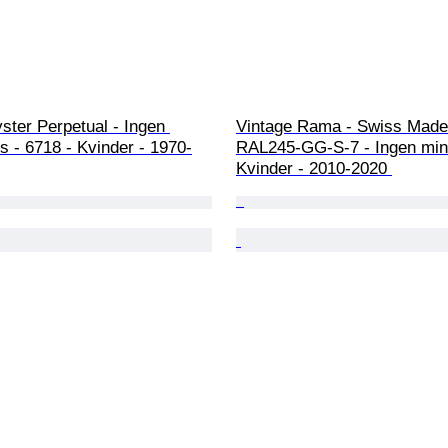
ster Perpetual - Ingen 
Vintage Rama - Swiss Made
s - 6718 - Kvinder - 1970-
RAL245-GG-S-7 - Ingen mind
Kvinder - 2010-2020 