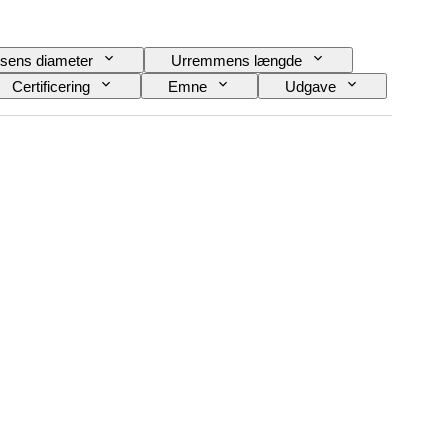
sens diameter
Urremmens længde
Certificering
Emne
Udgave
Slående
Original/ kopi