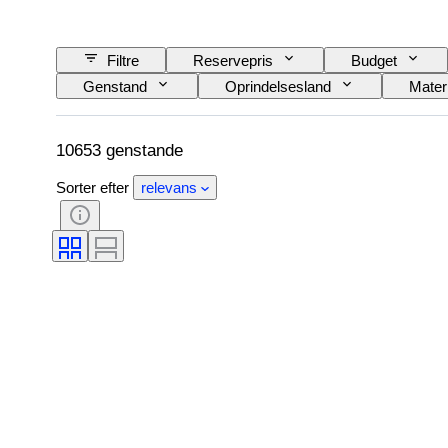
Filtre
Reservepris
Budget
Genstand
Oprindelsesland
Mater
Sprog
Farve
Urværk
Automobilia type
Model
10653 genstande
Sorter efter
relevans