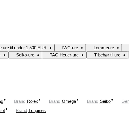
e ure til under 1.500 EUR
IWC-ure
Lommeure
e
Seiko-ure
TAG Heuer-ure
Tilbehør til ure
ag
Brand
Rolex
Brand
Omega
Brand
Seiko
Gen
sot
Brand
Longines