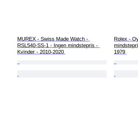
MUREX - Swiss Made Watch - 
Rolex - Oy
RSL540-SS-1 - Ingen mindstepris - 
mindstepri
Kvinder - 2010-2020 
1979 