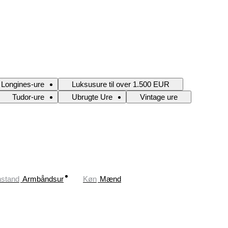
Longines-ure
Luksusure til over 1.500 EUR
Tudor-ure
Ubrugte Ure
Vintage ure
stand
Armbåndsur
Køn
Mænd