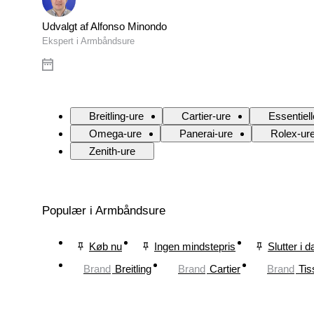
Udvalgt af Alfonso Minondo
Ekspert i Armbåndsure
Breitling-ure
Cartier-ure
Essentiell
Omega-ure
Panerai-ure
Rolex-ur
Zenith-ure
Populær i Armbåndsure
Køb nu
Ingen mindstepris
Slutter i d
Brand
Breitling
Brand
Cartier
Brand
Tis