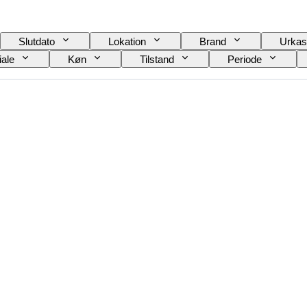
Slutdato
Lokation
Brand
Urkas
iale
Køn
Tilstand
Periode
Urremmens materiale
Æra
Kraftreserve