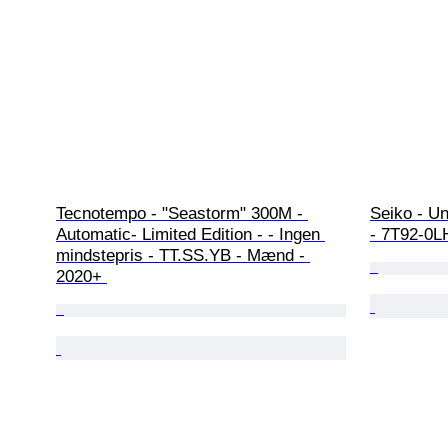
Tecnotempo - "Seastorm" 300M - 
Seiko - U
Automatic- Limited Edition - - Ingen 
- 7T92-0L
mindstepris - TT.SS.YB - Mænd - 
2020+ 