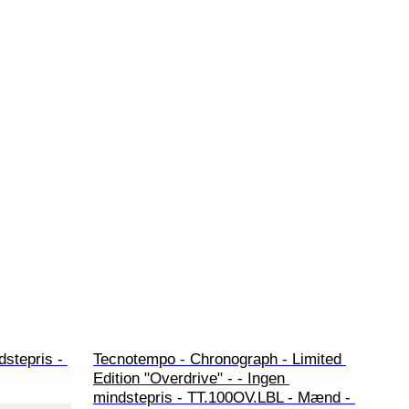
dstepris - 
Tecnotempo - Chronograph - Limited 
Edition "Overdrive" - - Ingen 
mindstepris - TT.100OV.LBL - Mænd - 