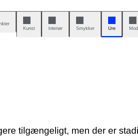
nkter
Kunst
Interiør
Smykker
Ure
Mod
re tilgængeligt, men der er stad