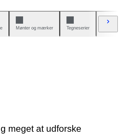
e
Mønter og mærker
Tegneserier
Biler og cykler
ig meget at udforske