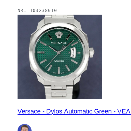
NR.
103238010
Versace - Dylos Automatic Green - VE