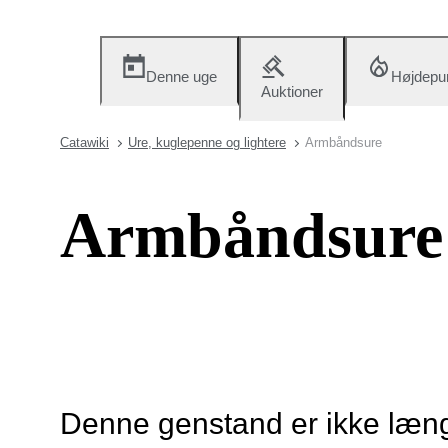
Denne uge
Højdepu
Auktioner
Catawiki
Ure, kuglepenne og lightere
Armbåndsure
Armbåndsure
Denne genstand er ikke længe