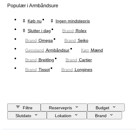
Populær i Armbåndsure
Køb nu
Ingen mindstepris
Slutter i dag
Brand
Rolex
Brand
Omega
Brand
Seiko
Genstand
Armbåndsur
Køn
Mænd
Brand
Breitling
Brand
Cartier
Brand
Tissot
Brand
Longines
Filtre
Reservepris
Budget
Slutdato
Lokation
Brand
Urkassens diameter
Urremmens længde
Genstand