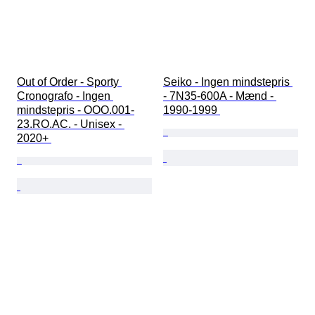
Out of Order - Sporty 
Seiko - Ingen mindstepris 
Cronografo - Ingen 
- 7N35-600A - Mænd - 
mindstepris - OOO.001-
1990-1999 
23.RO.AC. - Unisex - 
2020+ 