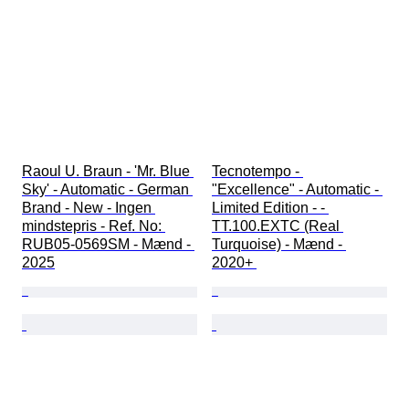
Raoul U. Braun - 'Mr. Blue 
Tecnotempo - 
Sky' - Automatic - German 
"Excellence" - Automatic - 
Brand - New - Ingen 
Limited Edition - - 
mindstepris - Ref. No: 
TT.100.EXTC (Real 
RUB05-0569SM - Mænd - 
Turquoise) - Mænd - 
2025
2020+ 