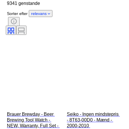
9341 genstande
Oprindelsesland
Materiale
Køn
Tilstand
Sorter efter
relevans
Ekstra tilbehør
Periode
Certificering
Bind
Farve
Urværk
Urremmens materiale
Æra
Kraftreserve
Slående
Original/ kopi
Automobilia type
Urtype
Model
Brauer Brewday - Beer 
Seiko - Ingen mindstepris 
Brewing Tool Watch - 
- 8T63-00D0 - Mænd - 
NEW, Warranty, Full Set - 
2000-2010 