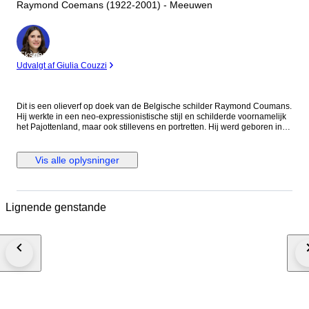
Raymond Coemans (1922-2001) - Meeuwen
Ekspert
Udvalgt af Giulia Couzzi
Dit is een olieverf op doek van de Belgische schilder Raymond Coumans.
Hij werkte in een neo-expressionistische stijl en schilderde voornamelijk
het Pajottenland, maar ook stillevens en portretten. Hij werd geboren in
Maastricht in 1922 en was autodidact. Hij nam deel aan talrijke
tentoonstellingen en zijn werk is aangekocht door verschillende
Belgische en buitenlandse musea. Afmetingen: 80 x 120 cm Afmetingen
Vis alle oplysninger
met lijst: 86 x 126 cm Provenance: Particuliere collectie, Nederland
Bezichtiging is uiteraard mogelijk. Daarnaast beschikken wij over onze
eigen in-house lijstenmakerij, die zijn 85e jubileumjaar viert. Verder
maken wij gebruik van restauratoren uit de brancheorganisatie:
Lignende genstande
'Restauratoren Nederland'. Mocht u hiervan gebruiken willen maken dan
horen wij dit uiteraard graag.