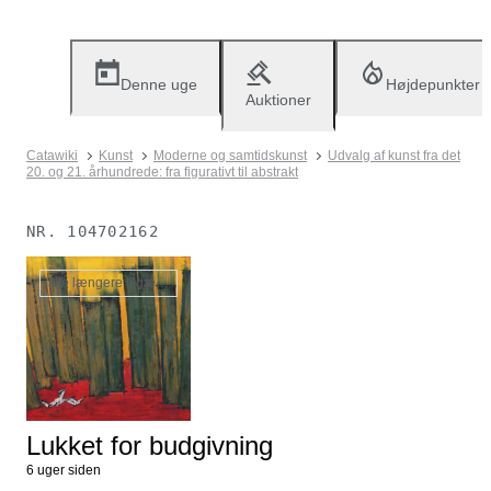
Denne uge
Højdepunkter
Auktioner
Catawiki
Kunst
Moderne og samtidskunst
Udvalg af kunst fra det
20. og 21. århundrede: fra figurativt til abstrakt
NR.
104702162
Ikke længere tilgængelig
Lukket for budgivning
6 uger siden