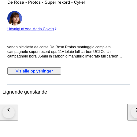
De Rosa - Protos - Super rekord - Cykel
Ekspert
Udvalgt af Ana Maria Covrig
vendo bicicletta da corsa De Rosa Protos montaggio completo
campagnolo super record eps 11v telaio full carbon UCI Cerchi
campagnolo bora 35mm in carbonio manubrio integrato full carbon
reggisella carbon sella Italia No Caricatore in caso di spedizione la
bicicletta verrà parzialmente smontata
Vis alle oplysninger
Lignende genstande