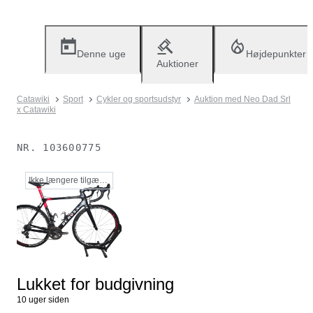
Denne uge
Højdepunkter
Auktioner
Catawiki
Sport
Cykler og sportsudstyr
Auktion med Neo Dad Srl
x Catawiki
NR.
103600775
Ikke længere tilgængelig
Lukket for budgivning
10 uger siden