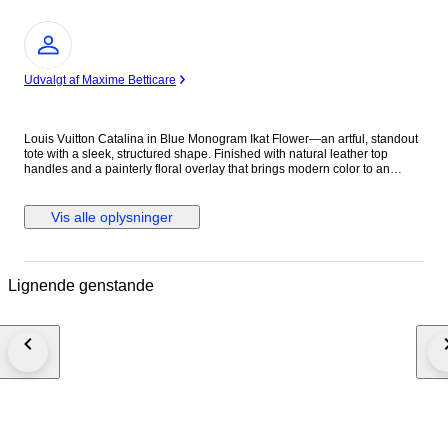
Ekspert
Udvalgt af Maxime Betticare
Louis Vuitton Catalina in Blue Monogram Ikat Flower—an artful, standout
tote with a sleek, structured shape. Finished with natural leather top
handles and a painterly floral overlay that brings modern color to an
iconic monogram. Brand: Louis Vuitton Model: Catalina Size: GM Width:
26.5 cm Height: 33 cm Exterior Condition: Excellent Interior Condition:
Excellent Condition Details: The outside canvas is clean and beautiful, in
Vis alle oplysninger
great condition, except some small rubbings. The cowhide leather
handles are firm, but has developed honey patina and has carcks. The
interior is in excellent condition. Date code: TR0133. Colour: Blue Interior
Colour: Blue Hardware Colour: Gold Material: Patent Leather Comes
Lignende genstande
With: -