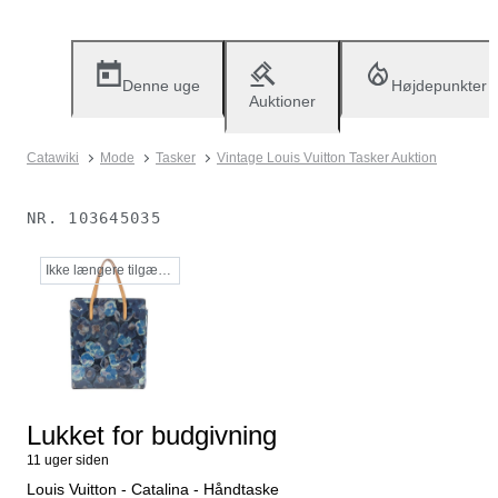
Denne uge
Højdepunkter
Auktioner
Catawiki
Mode
Tasker
Vintage Louis Vuitton Tasker Auktion
NR.
103645035
Ikke længere tilgængelig
Lukket for budgivning
11 uger siden
Louis Vuitton - Catalina - Håndtaske