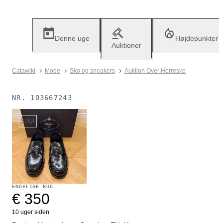
Denne uge
Højdepunkter
Auktioner
Catawiki
Mode
Sko og sneakers
Auktion Over Herresko
NR.
103667243
Solgt
ENDELIGE BUD
€ 350
10 uger siden