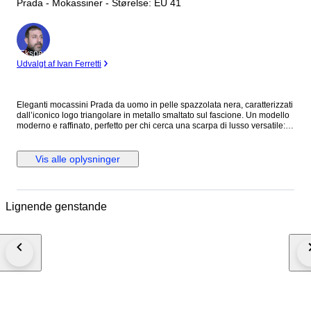
Prada - Mokassiner - Størelse: EU 41
Ekspert
Udvalgt af Ivan Ferretti
Eleganti mocassini Prada da uomo in pelle spazzolata nera, caratterizzati
dall’iconico logo triangolare in metallo smaltato sul fascione. Un modello
moderno e raffinato, perfetto per chi cerca una scarpa di lusso versatile:
ideale sia per outfit formali che per look contemporanei più casual chic.
Condizioni * Nuovi, mai indossati * Condizioni pari al retail * Completi di
scatola originale Prada * Presenti codici interni e identificativi che ne
Vis alle oplysninger
attestano autenticità Dettagli prodotto * Modello: 2DB209 * Colore: Nero *
Materiale: Pelle spazzolata (lucida, resistente e iconica Prada) * Taglia: 7
(circa EU 40/41) * Made in Italy * Interno in pelle con logo * Suola in pelle
con marchio inciso
Lignende genstande