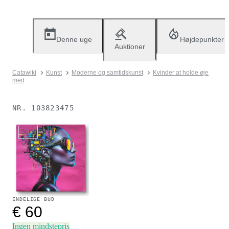
Denne uge
Højdepunkter
Auktioner
Catawiki
Kunst
Moderne og samtidskunst
Kvinder at holde øje
med
NR.
103823475
Solgt
ENDELIGE BUD
€ 60
Ingen mindstepris