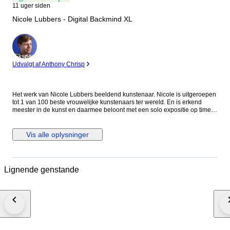
11 uger siden
Nicole Lubbers - Digital Backmind XL
Ekspert
Udvalgt af Anthony Chrisp
Het werk van Nicole Lubbers beeldend kunstenaar. Nicole is uitgeroepen
tot 1 van 100 beste vrouwelijke kunstenaars ter wereld. En is erkend
meester in de kunst en daarmee beloont met een solo expositie op time
square New York. Transformeer je ruimte met het werk van van Nicole
Lubbers, een betoverend abstract stuk dat de kracht van veerkracht en
opwaartse beweging viert. Lubbers, bekend om haar innovatieve
Vis alle oplysninger
benadering van abstracte kunst, gebruikt een opvallend palet en
dynamische vormen om een ​​meeslepend visueel verhaal te creëren. De
rijke kleuren en ingewikkelde texturen van het kunstwerk trekken kijkers
naar binnen en moedigen hen aan om na te denken over thema's als
Lignende genstande
doorzettingsvermogen en kracht. De gedurfde compositie van het stuk
maakt het een ideaal middelpunt voor een verscheidenheid aan
omgevingen, van moderne woonkamers tot chique kantoren en verfijnde
galerijen. Je ontvangt dit kunstwerk als opgerold canvas. Dat betekent dat
het doek los, zonder frame, is verzonden. Dit doen we met zorg, om het
werk optimaal te beschermen tijdens transport én om jou de vrijheid te
geven het precies zo in te lijsten of op te spannen als jij mooi vindt. Laat
het canvas professioneel opspannen op een spieraam bij een