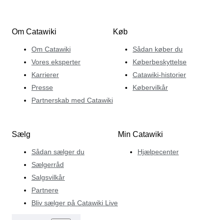
Om Catawiki
Køb
Om Catawiki
Sådan køber du
Vores eksperter
Køberbeskyttelse
Karrierer
Catawiki-historier
Presse
Købervilkår
Partnerskab med Catawiki
Sælg
Min Catawiki
Sådan sælger du
Hjælpecenter
Sælgerråd
Salgsvilkår
Partnere
Bliv sælger på Catawiki Live