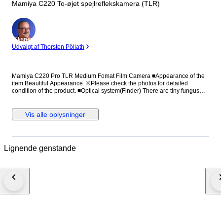
Mamiya C220 To-øjet spejlreflekskamera (TLR)
Ekspert
Udvalgt af Thorsten Pöllath
Mamiya C220 Pro TLR Medium Fomat Film Camera ■Appearance of the
item Beautiful Appearance. ※Please check the photos for detailed
condition of the product. ■Optical system(Finder) There are tiny fungus
and thin haze. There is no big influence on view. ■Functional It works
properly. ■Including All the accessories are shown in the picture. All you
can see on the picture will be included in a set of a package. Please refer
Vis alle oplysninger
to the pictures for more details. Please check the pictures and don't
hesitate to ask any questions about the item ! THANK YOU FOR
VISITING!!! ●Payment We accept Payoneer only. We will ship the item 3
business days after your payment clears. ●Shipping We send a product
Lignende genstande
by DHL or Fedex . We attach the tracking number. Please bid it without
worrying. Shipping is only available to the address registered in Paypal.
Please note that any address not registered in Paypal is not acceptable to
ship. Shipping is available from Monday to Friday. Weekends are not
available because post office is closed. ●Returns Unconditional Return
Policy Customer service and satisfaction are very important to us. We
have an unconditional return policy if notified within 30 of the receipt of
the item. All returned items must be the original condition. All return
requests must be made within 30 days of the receipt of the item. Please
contact me first for return before you ship it back to me. The postage of the