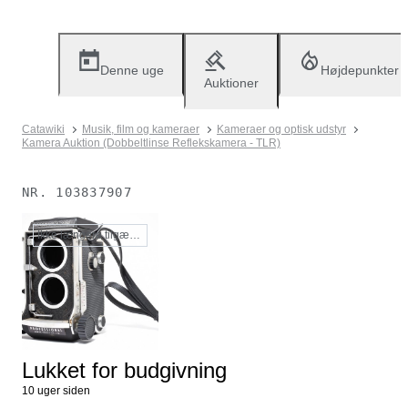
Denne uge
Højdepunkter
Auktioner
Catawiki
Musik, film og kameraer
Kameraer og optisk udstyr
Kamera Auktion (Dobbeltlinse Reflekskamera - TLR)
NR.
103837907
Ikke længere tilgængelig
Lukket for budgivning
10 uger siden