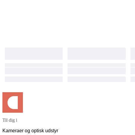
returned goods is a buyer burden. ●International Buyers Please Note:
Import duties, taxes, and charges are not included in the item price or
shipping cost. These charges are the buyer's responsibility. Please check
with your country's customs office to determine what these additional
costs will be prior to bidding or buying.
Til dig i
Kameraer og optisk udstyr