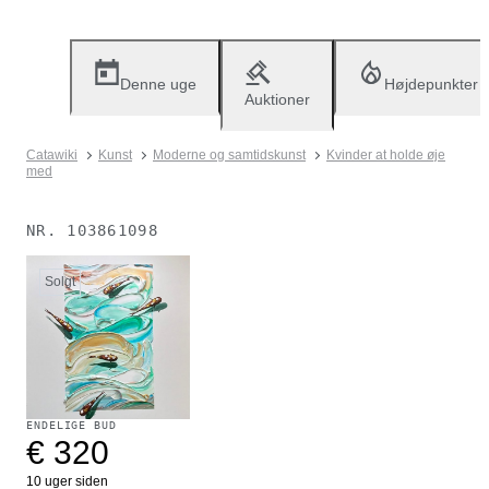
Denne uge
Højdepunkter
Auktioner
Catawiki
Kunst
Moderne og samtidskunst
Kvinder at holde øje
med
NR.
103861098
Solgt
ENDELIGE BUD
€ 320
10 uger siden