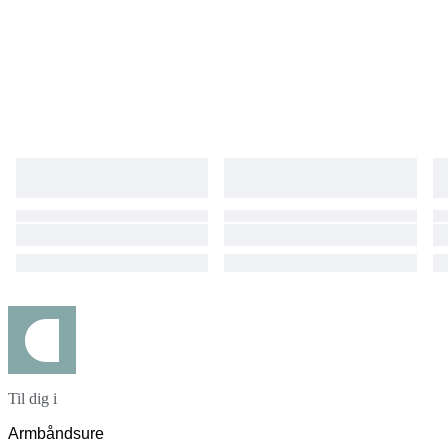
within Japan, consumption tax will be added to the winning bid amount.
Expedited shipping & insured worldwide, (DHL,EMS)
Til dig i
Armbåndsure