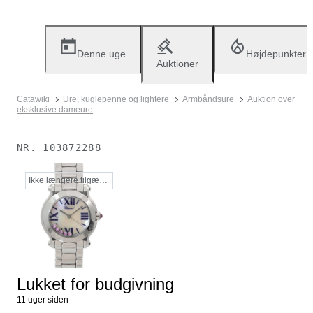
Denne uge
Højdepunkter
Auktioner
Catawiki
Ure, kuglepenne og lightere
Armbåndsure
Auktion over
eksklusive dameure
NR.
103872288
Ikke længere tilgængelig
Lukket for budgivning
11 uger siden