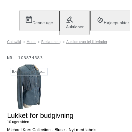
Denne uge
Højdepunkter
Auktioner
Catawiki
Mode
Beklædning
Auktion over tøj til kvinder
NR.
103874583
Ikke længere tilgængelig
Lukket for budgivning
10 uger siden
Michael Kors Collection - Bluse - Nyt med labels