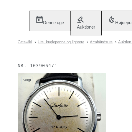
Denne uge
Højdepu
Auktioner
Catawiki
Ure, kuglepenne og lightere
Armbåndsure
Auktion
NR.
103906471
Solgt