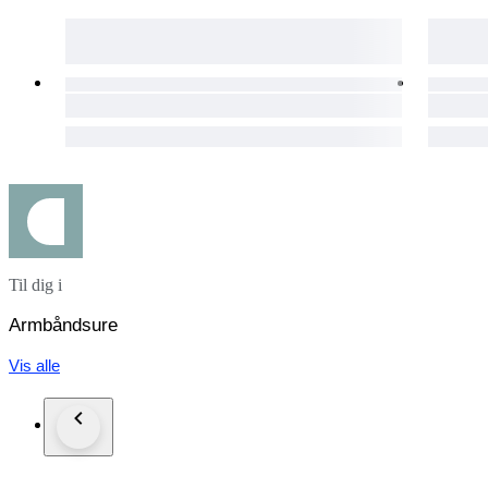
Til dig i
Armbåndsure
Vis alle