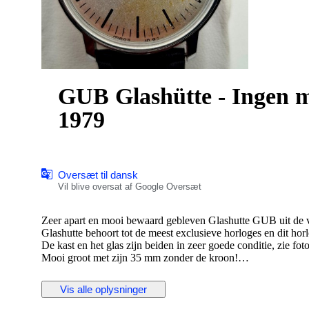
GUB Glashütte - Ingen m
1979
Oversæt til dansk
Vil blive oversat af Google Oversæt
Zeer apart en mooi bewaard gebleven Glashutte GUB uit d
Glashutte behoort tot de meest exclusieve horloges en dit horlo
De kast en het glas zijn beiden in zeer goede conditie, zie foto
Mooi groot met zijn 35 mm zonder de kroon!
Het nieuw leren bandje is ongeveer 23,5 cm lang.
De foto's zeggen alles
Vis alle oplysninger
Ook nu nog een zeer stijlvol horloge.