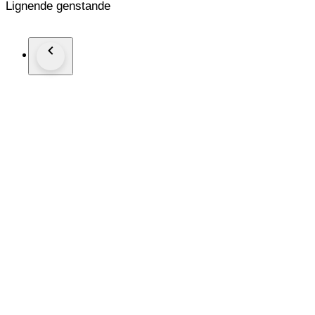
Lignende genstande
Wordt zeer goed verpakt en aangetekend verzonden.