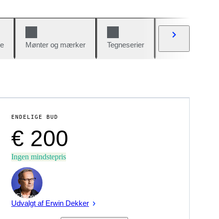
e
Mønter og mærker
Tegneserier
Biler og cykler
ENDELIGE BUD
€ 200
Ingen mindstepris
Ekspert
Udvalgt af Erwin Dekker