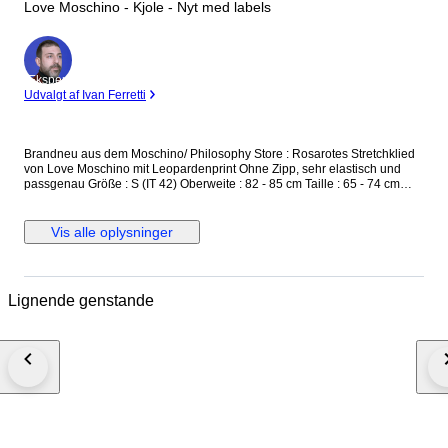
Love Moschino - Kjole - Nyt med labels
Ekspert
Udvalgt af Ivan Ferretti
Brandneu aus dem Moschino/ Philosophy Store : Rosarotes Stretchklied
von Love Moschino mit Leopardenprint Ohne Zipp, sehr elastisch und
passgenau Größe : S (IT 42) Oberweite : 82 - 85 cm Taille : 65 - 74 cm
Hüfte : 88 - 96 cm Länge : 95 cm UVP : 479,-€ Neu und ungetragen, mit
Originaletikett versicherter Versand mit der österreichischen Post
Vis alle oplysninger
Lignende genstande