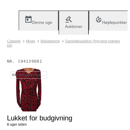
Denne uge
Højdepunkter
Auktioner
Catawiki
Mode
Beklædning
Dametøjsauktion (Nyt med mærker
på)
NR.
104139082
Ikke længere tilgængelig
Lukket for budgivning
8 uger siden