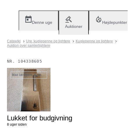
Denne uge
Højdepunkter
Auktioner
Catawiki
Ure, kuglepenne og lightere
Kuglepenne og lightere
Auktion over samlerlightere
NR.
104338605
Ikke længere tilgængelig
Lukket for budgivning
8 uger siden