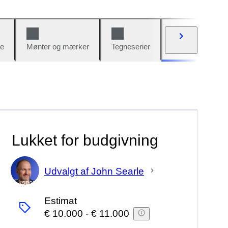
e
Mønter og mærker
Tegneserier
Biler og cykler
Lukket for budgivning
Udvalgt af John Searle
Ekspert
Estimat
€ 10.000
-
€ 11.000