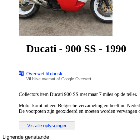
Ducati - 900 SS - 1990
Oversæt til dansk
Vil blive oversat af Google Oversæt
Collectors item Ducati 900 SS met maar 7 miles op de teller.
Motor komt uit een Belgische verzameling en heeft nu Neder
De voorpoten zijn geoxideerd en moeten worden vervangen
Eventueel zijn er vervangende poten erbij te leveren.
Vis alle oplysninger
De motor loopt maar toch wordt aangeraden de riemen, olie en
Lignende genstande
Voor de staat zie foto's.