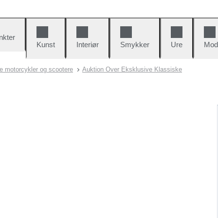
nkter
Kunst
Interiør
Smykker
Ure
Mod
e motorcykler og scootere
Auktion Over Eksklusive Klassiske