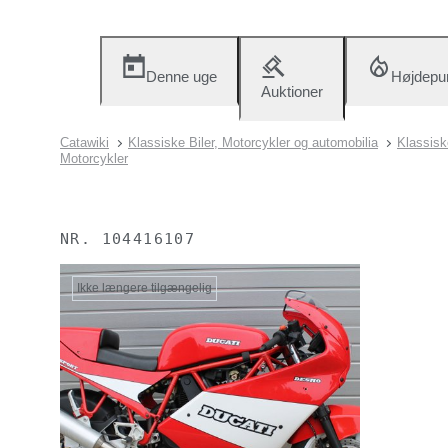
Denne uge
Højdepu
Auktioner
Catawiki
Klassiske Biler, Motorcykler og automobilia
Klassisk
Motorcykler
NR.
104416107
Ikke længere tilgængelig