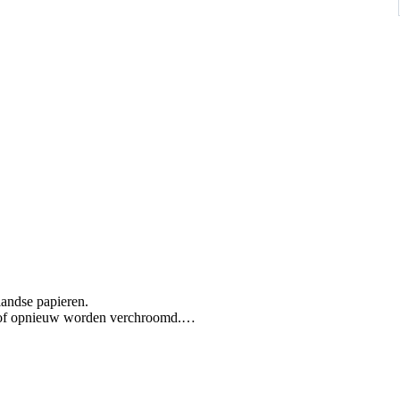
landse papieren.
 of opnieuw worden verchroomd.
 filter te vervangen.