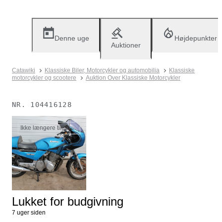
Denne uge
Højdepunkter
Auktioner
Catawiki
Klassiske Biler, Motorcykler og automobilia
Klassiske
motorcykler og scootere
Auktion Over Klassiske Motorcykler
NR.
104416128
Ikke længere tilgængelig
Lukket for budgivning
7 uger siden