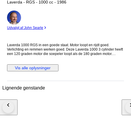
Laverda - RGS - 1000 cc - 1986
Ekspert
Udvalgt af John Searle
Laverda 1000 RGS in een goede staat. Motor loopt en rijdt goed.
Verlichting en remmen werken goed. Deze Laverda 1000 3 cylinder heeft
een 120 graden motor die soepeler loopt als de 180 graden motor.
Matching numbers. Origineel nieuw in Nederlands geleverd. Datum
eerste toelating: 28 mei 1986 Voor de staat zie verder de foto's. Het is
mogelijk de motor te bezichtigen in Meerlo, in Nederland Bij transport
Vis alle oplysninger
door transporteur wordt de motor geleverd zonder accu en benzine
Lignende genstande