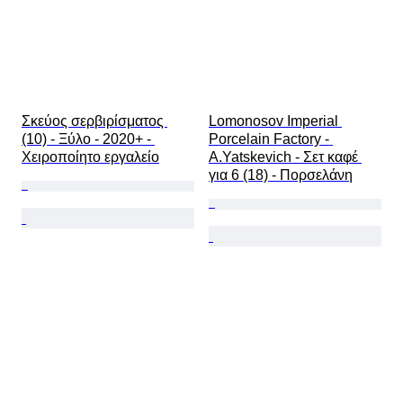
Σκεύος σερβιρίσματος 
Lomonosov Imperial 
(10) - Ξύλο - 2020+ - 
Porcelain Factory - 
Χειροποίητο εργαλείο
A.Yatskevich - Σετ καφέ 
για 6 (18) - Πορσελάνη