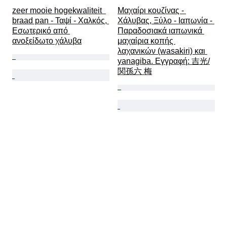
zeer mooie hogekwaliteit  
Μαχαίρι κουζίνας - 
braad pan - Ταψί - Χαλκός, 
Χάλυβας, Ξύλο - Ιαπωνία - 
Εσωτερικό από 
Παραδοσιακά ιαπωνικά 
ανοξείδωτο χάλυβα
μαχαίρια κοπής 
λαχανικών (wasakiri) και 
yanagiba. Εγγραφή: 吉光/
関孫六 梅