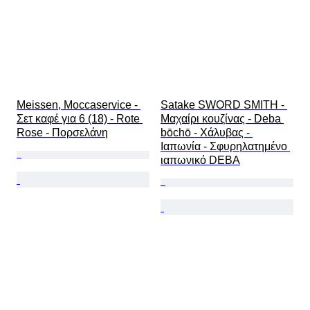
Meissen, Moccaservice - 
Satake SWORD SMITH - 
Σετ καφέ για 6 (18) - Rote 
Μαχαίρι κουζίνας - Deba 
Rose - Πορσελάνη
bōchō - Χάλυβας - 
Ιαπωνία - Σφυρηλατημένο 
ιαπωνικό DEBA