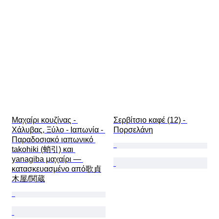
Μαχαίρι κουζίνας - 
Σερβίτσιο καφέ (12) - 
Χάλυβας, Ξύλο - Ιαπωνία - 
Πορσελάνη
Παραδοσιακό ιαπωνικό 
takohiki (蛸引) και 
yanagiba μαχαίρι — 
κατασκευασμένο από歌貞
木屋/関蔵