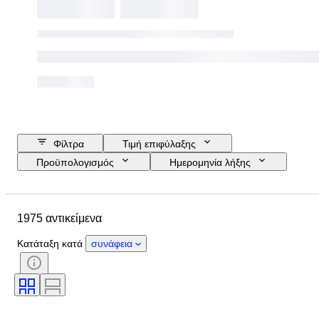
Φίλτρα
Τιμή επιφύλαξης
Προϋπολογισμός
Ημερομηνία λήξης
Τοποθεσία
Μάρκα
Αντικείμενο
Country of origin
1975 αντικείμενα
Υλικό
Κατάσταση
Περίοδος
Στυλ
Υπογραφή
Χρώμα
Κατάταξη κατά
συνάφεια
Μέγεθος ρούχου
Εποχή
Τύπος μαχαιριού κουζίνας
Decor
Καλλιτέχνης
Πωλείται από
Δημιουργός
Μοντέλο