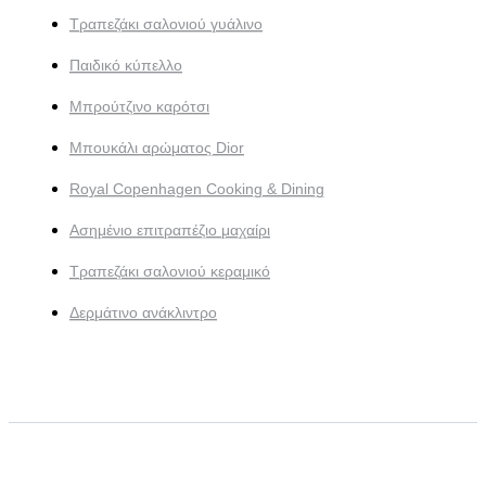
Τραπεζάκι σαλονιού γυάλινο
Παιδικό κύπελλο
Μπρούτζινο καρότσι
Μπουκάλι αρώματος Dior
Royal Copenhagen Cooking & Dining
Ασημένιο επιτραπέζιο μαχαίρι
Τραπεζάκι σαλονιού κεραμικό
Δερμάτινο ανάκλιντρο