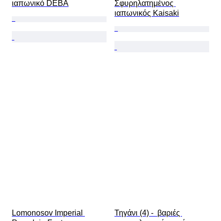
ιαπωνικό DEBA
Σφυρηλατημένος 
ιαπωνικός Kaisaki
Lomonosov Imperial 
Τηγάνι (4) -  βαριές 