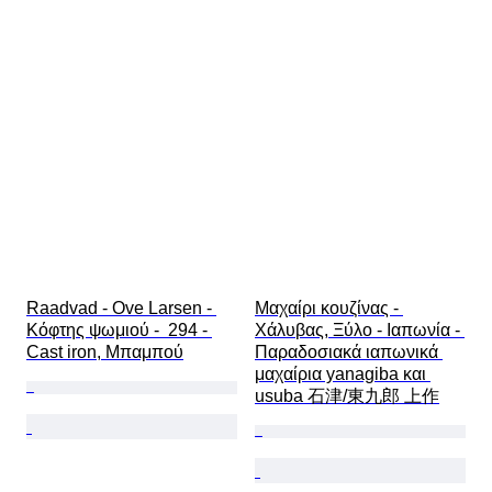
Raadvad - Ove Larsen - 
Μαχαίρι κουζίνας - 
Κόφτης ψωμιού -  294 - 
Χάλυβας, Ξύλο - Ιαπωνία - 
Cast iron, Μπαμπού
Παραδοσιακά ιαπωνικά 
μαχαίρια yanagiba και 
usuba 石津/東九郎 上作