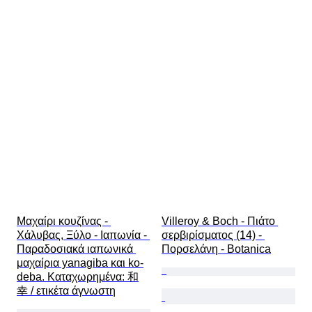
Μαχαίρι κουζίνας - 
Villeroy & Boch - Πιάτο 
Χάλυβας, Ξύλο - Ιαπωνία - 
σερβιρίσματος (14) - 
Παραδοσιακά ιαπωνικά 
Πορσελάνη - Botanica
μαχαίρια yanagiba και ko-
deba. Καταχωρημένα: 和
幸 / ετικέτα άγνωστη