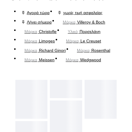
Αγορά τώρα
χωρίς τιμή ασφαλείας
Λήγει σήμερα
Μάρκα
Villeroy & Boch
Μάρκα
Christofle
Υλικό
Πορσελάνη
Μάρκα
Limoges
Μάρκα
Le Creuset
Μάρκα
Richard Ginori
Μάρκα
Rosenthal
Μάρκα
Meissen
Μάρκα
Wedgwood