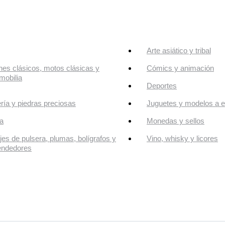
Arte asiático y tribal
es clásicos, motos clásicas y
Cómics y animación
mobilia
Deportes
ría y piedras preciosas
Juguetes y modelos a e
a
Monedas y sellos
jes de pulsera, plumas, bolígrafos y
Vino, whisky y licores
endedores