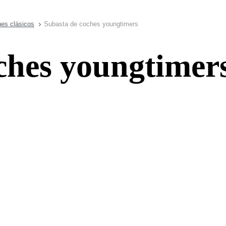
es clásicos
Subasta de coches youngtimers
ches youngtimer