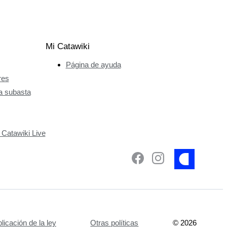
Mi Catawiki
Página de ayuda
res
a subasta
 Catawiki Live
plicación de la ley
Otras políticas
©
2026