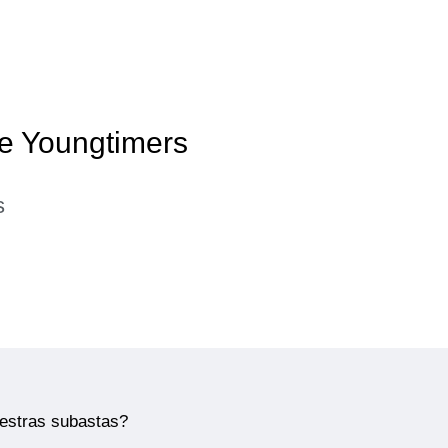
de Youngtimers
s
uestras subastas?