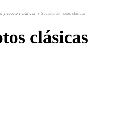
s y scooters clásicas
Subasta de motos clásicas
tos clásicas