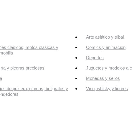
Arte asiático y tribal
es clásicos, motos clásicas y
Cómics y animación
mobilia
Deportes
ría y piedras preciosas
Juguetes y modelos a e
a
Monedas y sellos
jes de pulsera, plumas, bolígrafos y
Vino, whisky y licores
endedores