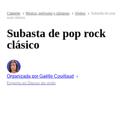
Catawiki
Música, películas y cámaras
Vinilos
Subasta de pop
rock clásico
Subasta de pop rock
clásico
Organizada por
Gaëlle
Couillaud
Experta en Discos de vinilo