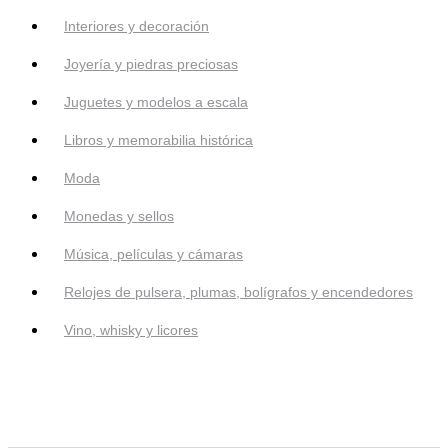
Interiores y decoración
Joyería y piedras preciosas
Juguetes y modelos a escala
Libros y memorabilia histórica
Moda
Monedas y sellos
Música, películas y cámaras
Relojes de pulsera, plumas, bolígrafos y encendedores
Vino, whisky y licores