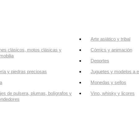
Arte asiático y tribal
es clásicos, motos clásicas y
Cómics y animación
mobilia
Deportes
ría y piedras preciosas
Juguetes y modelos a e
a
Monedas y sellos
jes de pulsera, plumas, bolígrafos y
Vino, whisky y licores
endedores