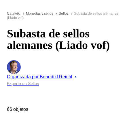
Catawiki
Monedas y sellos
Sellos
Subasta de sellos alemanes
(Liado vof)
Subasta de sellos
alemanes (Liado vof)
Organizada por
Benedikt
Reichl
Experto en Sellos
66 objetos