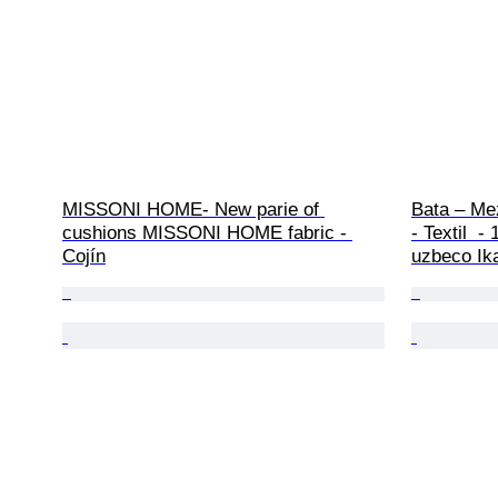
MISSONI HOME- New parie of 
Bata – Me
cushions MISSONI HOME fabric - 
- Textil  
Cojín
uzbeco Ik