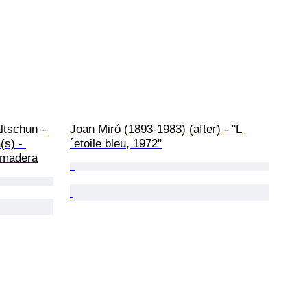
ltschun - 
Joan Miró (1893-1983) (after) - "L
s) - 
´etoile bleu, 1972"
 madera