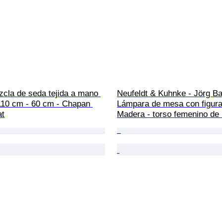
zcla de seda tejida a mano 
Neufeldt & Kuhnke - Jörg Ba
- 110 cm - 60 cm - Chapan 
Lámpara de mesa con figura(
at
Madera - torso femenino de