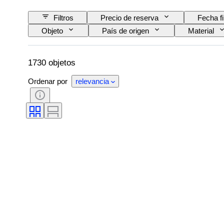
Filtros
Precio de reserva
Fecha f
Objeto
País de origen
Material
Técnica
Firma
Edición
Reserva de energía
Creador
Mod
1730 objetos
Ordenar por
relevancia