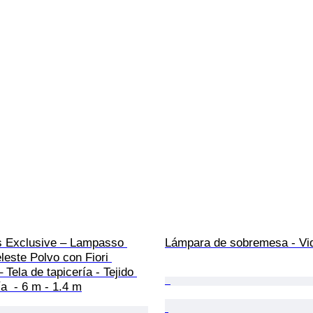
 Exclusive – Lampasso 
Lámpara de sobremesa - Vid
eleste Polvo con Fiori 
 Tela de tapicería - Tejido 
ía  - 6 m - 1.4 m