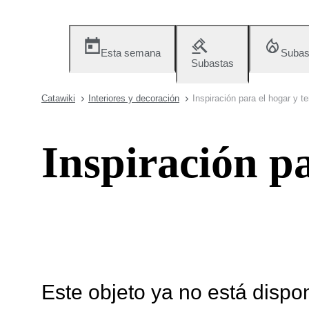
Esta semana
Subas
Subastas
Catawiki
Interiores y decoración
Inspiración para el hogar y t
Inspiración pa
Este objeto ya no está dispo