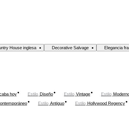
ntry House inglesa
Decorative Salvage
Elegancia fr
caba hoy
Estilo
Diseño
Estilo
Vintage
Estilo
Moderno
ontemporáneo
Estilo
Antiguo
Estilo
Hollywood Regency