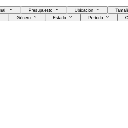
inal
Presupuesto
Ubicación
Tamañ
Género
Estado
Período
C
Color
Era
Vendido por
Original / r
elo