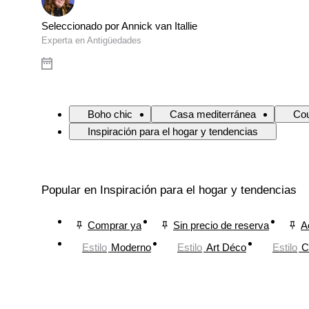
Seleccionado por Annick van Itallie
Experta en Antigüedades
Boho chic
Casa mediterránea
Cou
Inspiración para el hogar y tendencias
Popular en Inspiración para el hogar y tendencias
Comprar ya
Sin precio de reserva
A
Estilo
Moderno
Estilo
Art Déco
Estilo
C