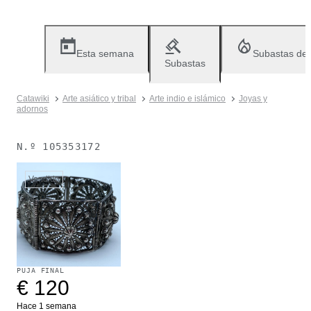
Esta semana
Subastas de
Subastas
Catawiki
Arte asiático y tribal
Arte indio e islámico
Joyas y
adornos
N.º
105353172
Vendido
PUJA FINAL
€ 120
Hace 1 semana