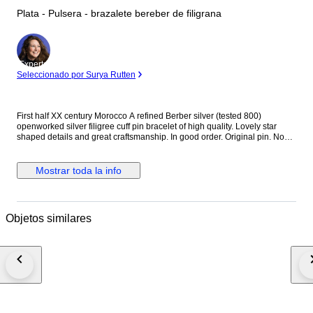
Plata - Pulsera - brazalete bereber de filigrana
Experto
Seleccionado por Surya Rutten
First half XX century Morocco A refined Berber silver (tested 800)
openworked silver filigree cuff pin bracelet of high quality. Lovely star
shaped details and great craftsmanship. In good order. Original pin. No
defaults. Very wearable piece of authentic ethnic silver jewelry. Dim: 5,5 h
x 6 cm / 56 gr
Mostrar toda la info
Objetos similares