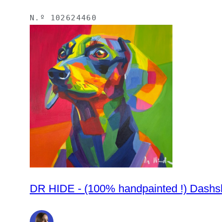
N.º
102624460
DR HIDE - (100% handpainted !) Dash