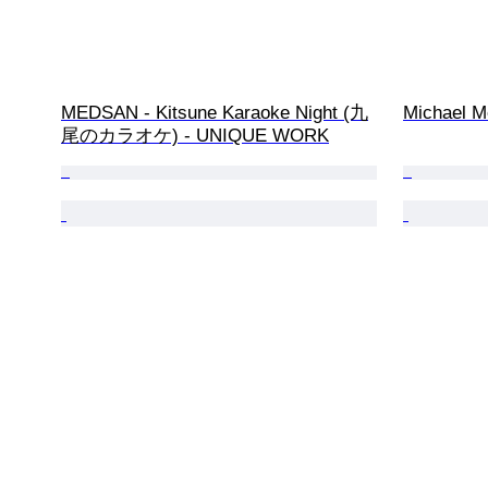
MEDSAN - Kitsune Karaoke Night (九
Michael Me
尾のカラオケ) - UNIQUE WORK