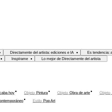
Directamente del artista: ediciones e IA
Es tendencia: 
Inspírame
Lo mejor de Directamente del artista
caba hoy
Objeto
Pintura
Objeto
Obra de arte
Objeto
ontemporáneo
Estilo
Pop Art