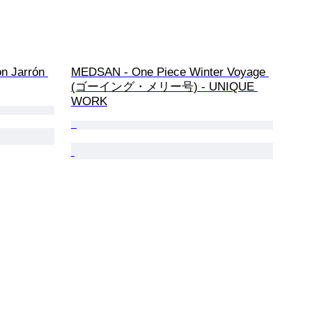
n Jarrón 
MEDSAN - One Piece Winter Voyage 
(ゴーイング・メリー号) - UNIQUE 
WORK