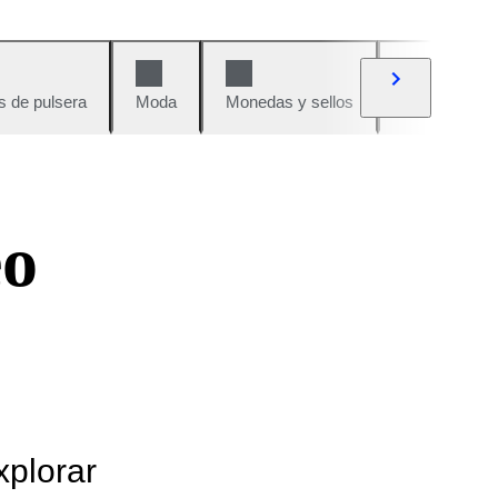
s de pulsera
Moda
Monedas y sellos
Cómics
eo
xplorar