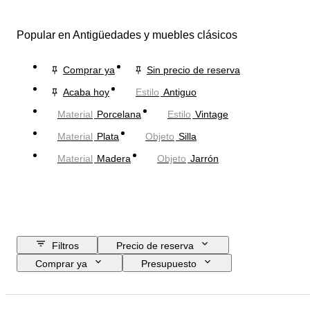
Popular en Antigüedades y muebles clásicos
Comprar ya
Sin precio de reserva
Acaba hoy
Estilo
Antiguo
Material
Porcelana
Estilo
Vintage
Material
Plata
Objeto
Silla
Material
Madera
Objeto
Jarrón
Filtros
Precio de reserva
Comprar ya
Presupuesto
Fecha final
Ubicación
Tamaño
Dimensiones