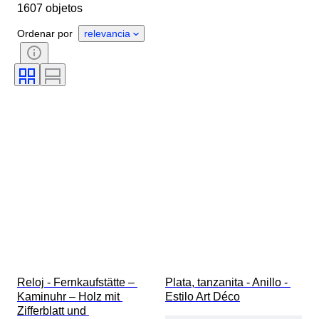
1607 objetos
Marca
Objeto
País de origen
Material
Ordenar por
relevancia
Género
Estado
Período
Certificado
Tema
Estilo
Firma
Color
Movimiento del reloj
Con sonido
Tipo de reloj
Reserva de energía
Diámetro de la caja
Original / réplica
Era
Creador
Procedencia
Reloj - Fernkaufstätte – 
Plata, tanzanita - Anillo - 
Kaminuhr – Holz mit 
Estilo Art Déco
Zifferblatt und 