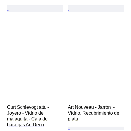
Curt Schlevogt attr. - 
Art Nouveau - Jarrón  - 
Joyero - Vidrio de 
Vidrio, Recubrimiento de 
malaquita - Caja de 
plata
baratijas Art Deco