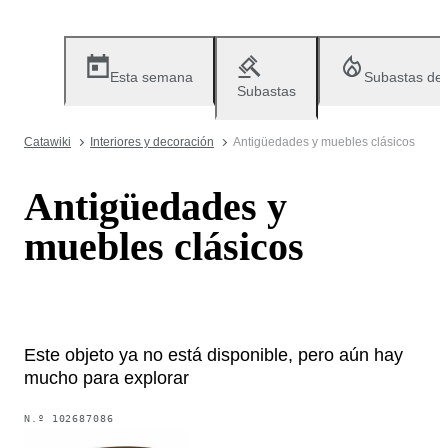
Esta semana
Subastas de
Subastas
Catawiki
Interiores y decoración
Antigüedades y muebles clásicos
Antigüedades y
muebles clásicos
Este objeto ya no está disponible, pero aún hay
mucho para explorar
N.º
102687086