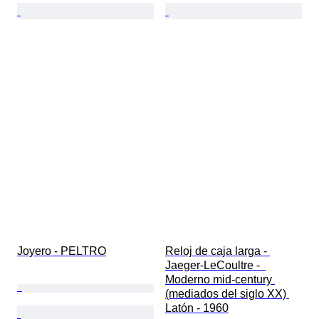
Joyero - PELTRO
Reloj de caja larga - 
Jaeger-LeCoultre -  
Moderno mid-century 
(mediados del siglo XX) 
Latón - 1960