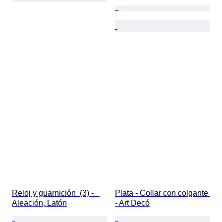
Reloj y guarnición  (3) -   
Plata - Collar con colgante 
Aleación, Latón
- Art Decó