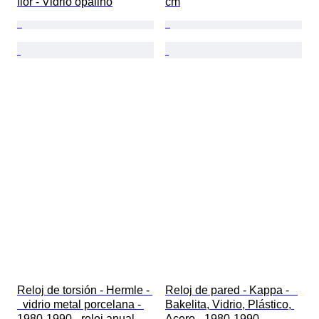
flor - Vidrio opalino
cm
Reloj de torsión - Hermle - 
Reloj de pared - Kappa -   
  vidrio metal porcelana - 
Bakelita, Vidrio, Plástico, 
1980-1990 - reloj anual
Acero - 1980-1990 - 