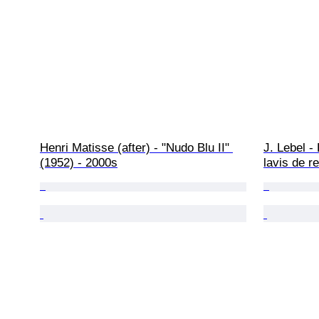
Henri Matisse (after) - "Nudo Blu II" 
J. Lebel -
(1952) - 2000s
lavis de re