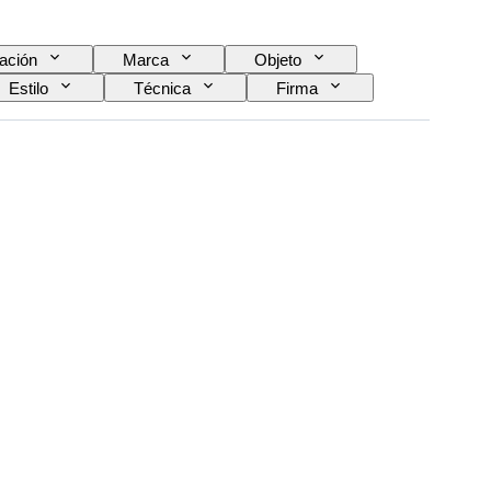
ación
Marca
Objeto
Estilo
Técnica
Firma
ginal / réplica
Organización militar