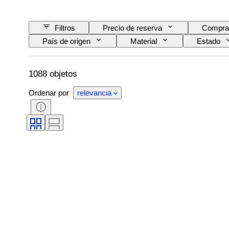
Filtros
Precio de reserva
Compra
País de origen
Material
Estado
Encuadernado
Edición
Idioma
Deporte
Artista
Creador
1088 objetos
Ordenar por
relevancia