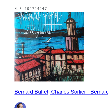
N.º
102724247
Bernard Buffet, Charles Sorlier - Bernar