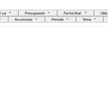
r ya
Presupuesto
Fecha final
Ubic
Accesorios
Período
Tema
Color
Vendido por
Era
Ori