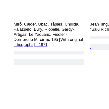
Mirò, Calder, Ubac, Tàpies, Chillida, 
Jean Tingu
Palazuelo, Bury, Riopelle, Gardy-
"Salü Ric
Artigas, Le Yaouanc, Fiedler - 
Derrière le Miroir no 195 [With original 
lithographs] - 1971